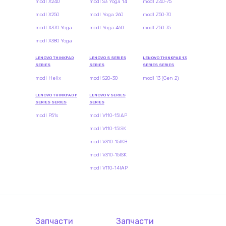
modl X240
modl S3 Yoga 14
modl Z40-75
modl X250
modl Yoga 260
modl Z50-70
modl X370 Yoga
modl Yoga 460
modl Z50-75
modl X380 Yoga
LENOVO THINKPAD
LENOVO S SERIES
LENOVO THINKPAD 13
SERIES
SERIES
SERIES SERIES
modl Helix
modl S20-30
modl 13 (Gen 2)
LENOVO THINKPAD P
LENOVO V SERIES
SERIES SERIES
SERIES
modl P51s
modl V110-15IAP
modl V110-15ISK
modl V310-15IKB
modl V310-15ISK
modl V110-14IAP
Запчасти
Запчасти