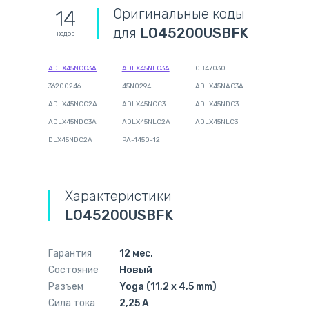
Оригинальные коды
14
для
LO45200USBFK
кодов
ADLX45NCC3A
ADLX45NLC3A
0B47030
36200246
45N0294
ADLX45NAC3A
ADLX45NCC2A
ADLX45NCC3
ADLX45NDC3
ADLX45NDC3A
ADLX45NLC2A
ADLX45NLC3
DLX45NDC2A
PA-1450-12
Характеристики
LO45200USBFK
Гарантия
12 мес.
Состояние
Новый
Разъем
Yoga (11,2 x 4,5 mm)
Сила тока
2,25 А