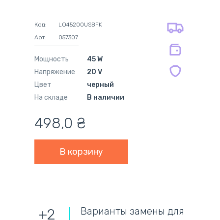
на все батареи 12 мес
оплата картой
на оригинальные блоки питания 12
оплата при получении
мес.
Код:
LO45200USBFK
на совместимые блоки питания 12
Арт:
057307
мес.
Мощность
45 W
Напряжение
20 V
Цвет
черный
На складе
В наличии
498,0
₴
Варианты замены для
+2