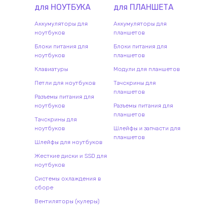
для
НОУТБУК
А
для
ПЛАНШЕТ
А
Аккумуляторы для
Аккумуляторы для
ноутбуков
планшетов
Блоки питания для
Блоки питания для
ноутбуков
планшетов
Клавиатуры
Модули для планшетов
Петли для ноутбуков
Тачскрины для
планшетов
Разъемы питания для
ноутбуков
Разъемы питания для
планшетов
Тачскрины для
ноутбуков
Шлейфы и запчасти для
планшетов
Шлейфы для ноутбуков
Жесткие диски и SSD для
ноутбуков
Системы охлаждения в
сборе
Вентиляторы (кулеры)