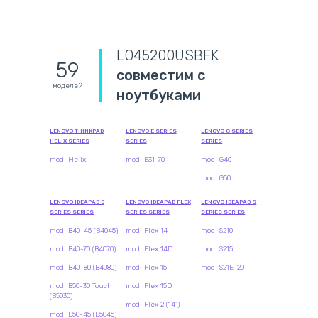
LO45200USBFK
59
совместим с
моделей
ноутбуками
LENOVO THINKPAD
LENOVO E SERIES
LENOVO G SERIES
HELIX SERIES
SERIES
SERIES
modl Helix
modl E31-70
modl G40
modl G50
LENOVO IDEAPAD B
LENOVO IDEAPAD FLEX
LENOVO IDEAPAD S
SERIES SERIES
SERIES SERIES
SERIES SERIES
modl B40-45 (B4045)
modl Flex 14
modl S210
modl B40-70 (B4070)
modl Flex 14D
modl S215
modl B40-80 (B4080)
modl Flex 15
modl S21E-20
modl B50-30 Touch
modl Flex 15D
(B5030)
modl Flex 2 (14")
modl B50-45 (B5045)