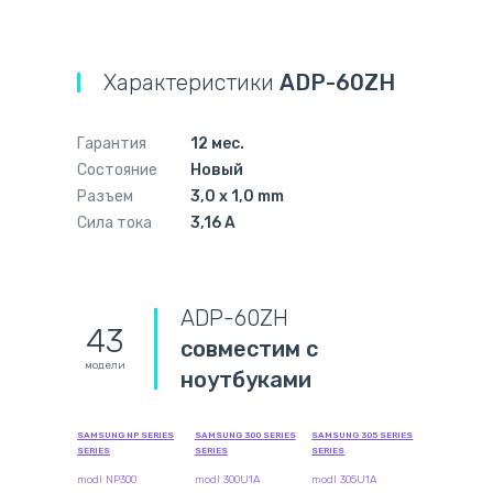
Характеристики
ADP-60ZH
Гарантия
12 мес.
Состояние
Новый
Разъем
3,0 x 1,0 mm
Сила тока
3,16 А
ADP-60ZH
43
совместим с
модели
ноутбуками
SAMSUNG NP SERIES
SAMSUNG 300 SERIES
SAMSUNG 305 SERIES
SERIES
SERIES
SERIES
modl NP300
modl 300U1A
modl 305U1A