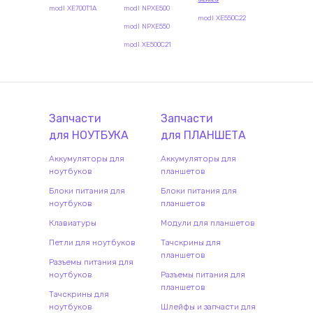
modl XE700T1A
modl NPXE500
modl XE550C22
modl NPXE550
modl XE500C21
Запчасти
Запчасти
для
НОУТБУК
А
для
ПЛАНШЕТ
А
Аккумуляторы для
Аккумуляторы для
ноутбуков
планшетов
Блоки питания для
Блоки питания для
ноутбуков
планшетов
Клавиатуры
Модули для планшетов
Петли для ноутбуков
Тачскрины для
планшетов
Разъемы питания для
ноутбуков
Разъемы питания для
планшетов
Тачскрины для
ноутбуков
Шлейфы и запчасти для