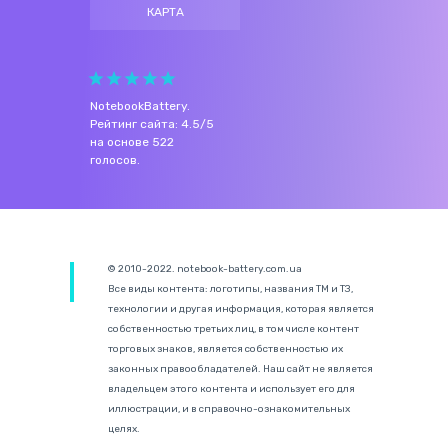
КАРТА
NotebookBattery
.
Рейтинг сайта:
4.5
/
5
на основе
522
голосов.
© 2010-2022. notebook-battery.com.ua
Все виды контента: логотипы, названия ТМ и ТЗ,
технологии и другая информация, которая является
собственностью третьих лиц, в том числе контент
торговых знаков, является собственностью их
законных правообладателей. Наш сайт не является
владельцем этого контента и использует его для
иллюстрации, и в справочно-ознакомительных
целях.