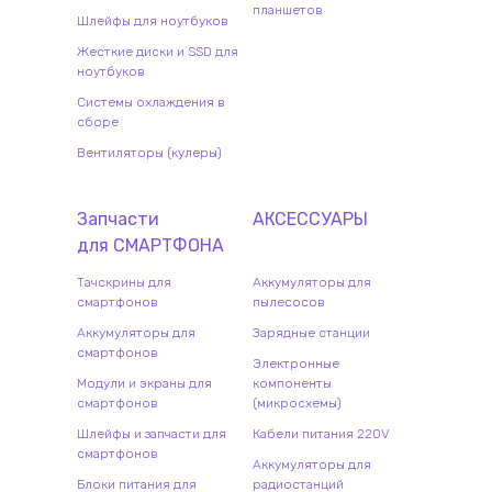
планшетов
Шлейфы для ноутбуков
Жесткие диски и SSD для
ноутбуков
Системы охлаждения в
сборе
Вентиляторы (кулеры)
Запчасти
АКСЕССУАРЫ
для
СМАРТФОН
А
Тачскрины для
Аккумуляторы для
смартфонов
пылесосов
Аккумуляторы для
Зарядные станции
смартфонов
Электронные
Модули и экраны для
компоненты
смартфонов
(микросхемы)
Шлейфы и запчасти для
Кабели питания 220V
смартфонов
Аккумуляторы для
Блоки питания для
радиостанций