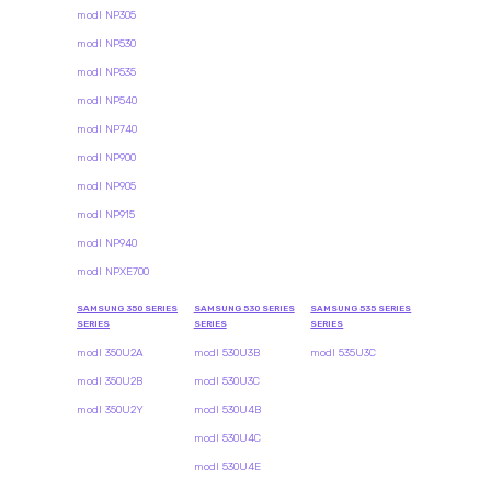
modl NP305
modl NP530
modl NP535
modl NP540
modl NP740
modl NP900
modl NP905
modl NP915
modl NP940
modl NPXE700
SAMSUNG 350 SERIES
SAMSUNG 530 SERIES
SAMSUNG 535 SERIES
SERIES
SERIES
SERIES
modl 350U2A
modl 530U3B
modl 535U3C
modl 350U2B
modl 530U3C
modl 350U2Y
modl 530U4B
modl 530U4C
modl 530U4E