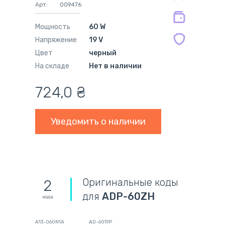
Арт:
009476
мес.
Мощность
60 W
Напряжение
19 V
Цвет
черный
На складе
Нет в наличии
724,0
₴
Уведомить о наличии
Оригинальные коды
2
для
ADP-60ZH
кода
A13-060N1A
AD-6019P