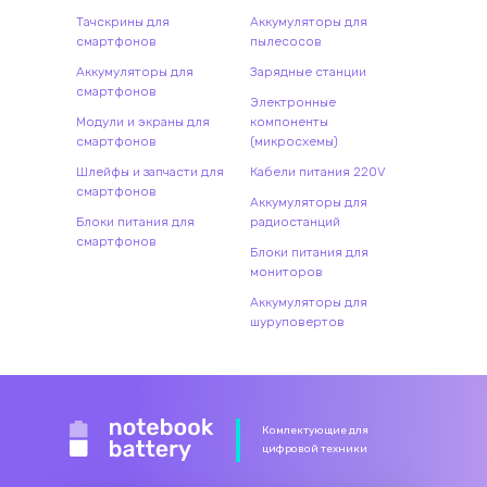
Тачскрины для
Аккумуляторы для
смартфонов
пылесосов
Аккумуляторы для
Зарядные станции
смартфонов
Электронные
Модули и экраны для
компоненты
смартфонов
(микросхемы)
Шлейфы и запчасти для
Кабели питания 220V
смартфонов
Аккумуляторы для
Блоки питания для
радиостанций
смартфонов
Блоки питания для
мониторов
Аккумуляторы для
шуруповертов
Комлектующие для
цифровой техники