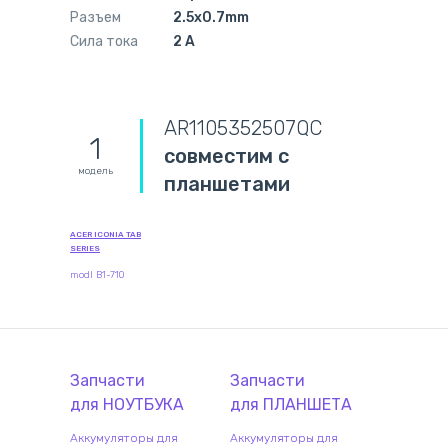
Разъем
2.5x0.7mm
Сила тока
2 A
AR1105352507QC
1
совместим с
модель
планшетами
ACER ICONIA TAB
SERIES
modl B1-710
Запчасти
Запчасти
для
НОУТБУК
А
для
ПЛАНШЕТ
А
Аккумуляторы для
Аккумуляторы для