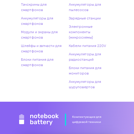
Тачскрины для
Аккумуляторы для
смартфонов
пылесосов
Аккумуляторы для
Зарядные станции
смартфонов
Электронные
Модули и экраны для
компоненты
смартфонов
(микросхемы)
Шлейфы и запчасти для
Кабели питания 220V
смартфонов
Аккумуляторы для
Блоки питания для
радиостанций
смартфонов
Блоки питания для
мониторов
Аккумуляторы для
шуруповертов
Комлектующие для
цифровой техники