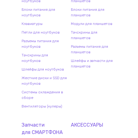
ноутбуков
планшетов
Блоки питания для
Блоки питания для
ноутбуков
планшетов
Клавиатуры
Модули для планшетов
Петли для ноутбуков
Тачскрины для
планшетов
Разъемы питания для
ноутбуков
Разъемы питания для
планшетов
Тачскрины для
ноутбуков
Шлейфы и запчасти для
планшетов
Шлейфы для ноутбуков
Жесткие диски и SSD для
ноутбуков
Системы охлаждения в
сборе
Вентиляторы (кулеры)
Запчасти
АКСЕССУАРЫ
для
СМАРТФОН
А