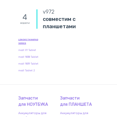
v972
4
совместим с
модели
планшетами
LENOVO THINKPAD
SERIES
modl X1 Tablet
modl 1838 Tablet
modl 1839 Tablet
modl Tablet 2
Запчасти
Запчасти
для
НОУТБУК
А
для
ПЛАНШЕТ
А
Аккумуляторы для
Аккумуляторы для