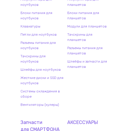
ноутбуков
планшетов
Блоки питания для
Блоки питания для
ноутбуков
планшетов
Клавиатуры
Модули для планшетов
Петли для ноутбуков
Тачскрины для
планшетов
Разъемы питания для
ноутбуков
Разъемы питания для
планшетов
Тачскрины для
ноутбуков
Шлейфы и запчасти для
планшетов
Шлейфы для ноутбуков
Жесткие диски и SSD для
ноутбуков
Системы охлаждения в
сборе
Вентиляторы (кулеры)
Запчасти
АКСЕССУАРЫ
для
СМАРТФОН
А