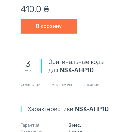
410,0
₴
Оригинальные коды
3
для
NSK-AHP1D
кода
9J.N0F82.P01
9J.N0F82.P1D
NSK-AHP01
Характеристики
NSK-AHP1D
Гарантия
3 мес.