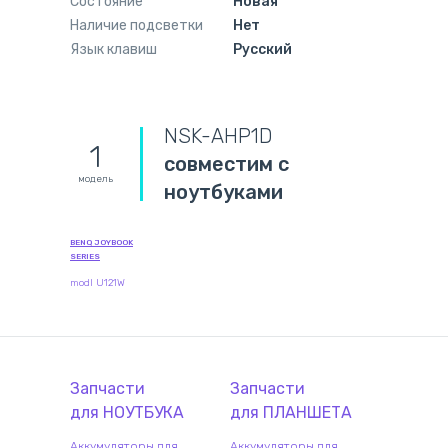
Состояние
Новая
Наличие подсветки
Нет
Язык клавиш
Русский
NSK-AHP1D
1
совместим с
модель
ноутбуками
BENQ JOYBOOK
SERIES
modl U121W
Запчасти
Запчасти
для
НОУТБУК
А
для
ПЛАНШЕТ
А
Аккумуляторы для
Аккумуляторы для