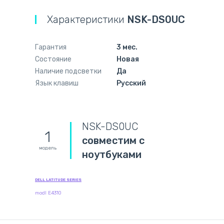
Характеристики
NSK-DS0UC
Гарантия
3 мес.
Состояние
Новая
Наличие подсветки
Да
Язык клавиш
Русский
NSK-DS0UC
1
совместим с
модель
ноутбуками
DELL LATITUDE SERIES
modl E4310