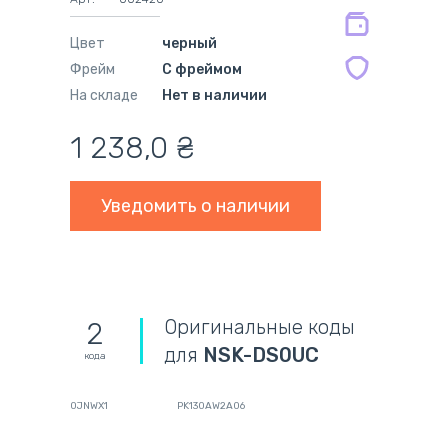
мес.
Цвет
черный
Фрейм
С фреймом
На складе
Нет в наличии
1 238,0
₴
Уведомить о наличии
Оригинальные коды
2
для
NSK-DS0UC
кода
0JNWX1
PK130AW2A06