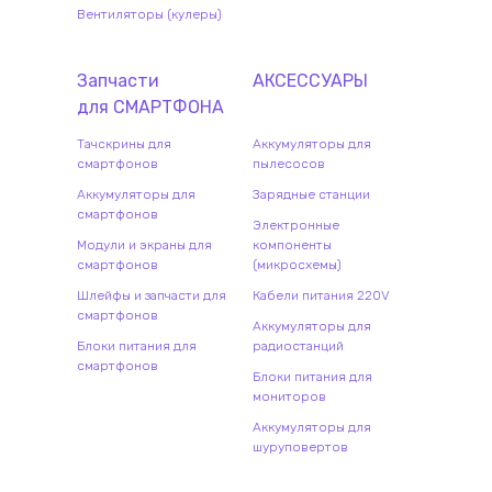
Вентиляторы (кулеры)
Запчасти
АКСЕССУАРЫ
для
СМАРТФОН
А
Тачскрины для
Аккумуляторы для
смартфонов
пылесосов
Аккумуляторы для
Зарядные станции
смартфонов
Электронные
Модули и экраны для
компоненты
смартфонов
(микросхемы)
Шлейфы и запчасти для
Кабели питания 220V
смартфонов
Аккумуляторы для
Блоки питания для
радиостанций
смартфонов
Блоки питания для
мониторов
Аккумуляторы для
шуруповертов