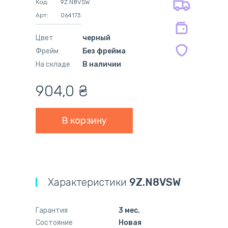
Код:
9Z.N8VSW
на совместимые блоки питания 12
Арт:
064173
мес.
Цвет
черный
Фрейм
Без фрейма
На складе
В наличии
904,0
₴
Характеристики
9Z.N8VSW
Гарантия
3 мес.
Состояние
Новая