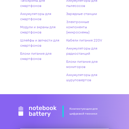
Тачскрины для
Аккумуляторы для
смартфонов
пылесосов
Аккумуляторы для
Зарядные станции
смартфонов
Электронные
Модули и экраны для
компоненты
смартфонов
(микросхемы)
Шлейфы и запчасти для
Кабели питания 220V
смартфонов
Аккумуляторы для
Блоки питания для
радиостанций
смартфонов
Блоки питания для
мониторов
Аккумуляторы для
шуруповертов
Комлектующие для
цифровой техники