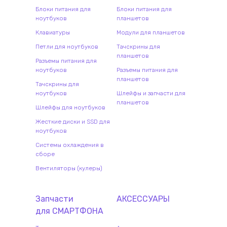
Блоки питания для
Блоки питания для
ноутбуков
планшетов
Клавиатуры
Модули для планшетов
Петли для ноутбуков
Тачскрины для
планшетов
Разъемы питания для
ноутбуков
Разъемы питания для
планшетов
Тачскрины для
ноутбуков
Шлейфы и запчасти для
планшетов
Шлейфы для ноутбуков
Жесткие диски и SSD для
ноутбуков
Системы охлаждения в
сборе
Вентиляторы (кулеры)
Запчасти
АКСЕССУАРЫ
для
СМАРТФОН
А