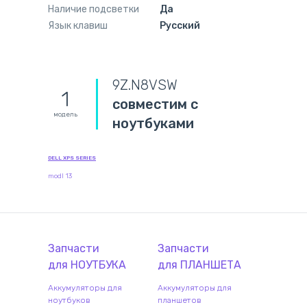
Наличие подсветки
Да
Язык клавиш
Русский
9Z.N8VSW
1
совместим с
модель
ноутбуками
DELL XPS SERIES
modl 13
Запчасти
Запчасти
для
НОУТБУК
А
для
ПЛАНШЕТ
А
Аккумуляторы для
Аккумуляторы для
ноутбуков
планшетов