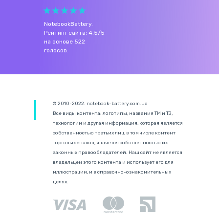
NotebookBattery
.
Рейтинг сайта:
4.5
/
5
на основе
522
голосов.
© 2010-2022. notebook-battery.com.ua
Все виды контента: логотипы, названия ТМ и ТЗ,
технологии и другая информация, которая является
собственностью третьих лиц, в том числе контент
торговых знаков, является собственностью их
законных правообладателей. Наш сайт не является
владельцем этого контента и использует его для
иллюстрации, и в справочно-ознакомительных
целях.