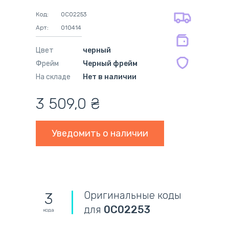
на оригинальные блоки питания 12
оплата при получении
мес.
Код:
0C02253
на совместимые блоки питания 12
Арт:
010414
мес.
Цвет
черный
Фрейм
Черный фрейм
На складе
Нет в наличии
3 509,0
₴
Уведомить о наличии
Оригинальные коды
3
для
0C02253
кода