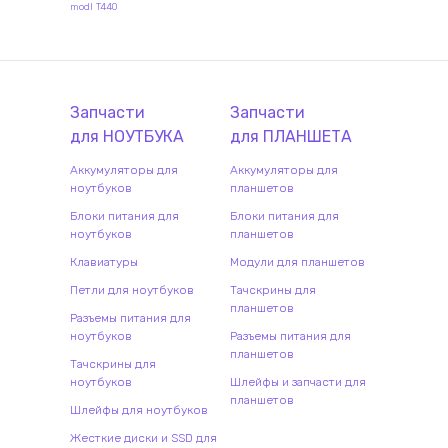
modl T440
Запчасти
Запчасти
для
НОУТБУК
А
для
ПЛАНШЕТ
А
Аккумуляторы для
Аккумуляторы для
ноутбуков
планшетов
Блоки питания для
Блоки питания для
ноутбуков
планшетов
Клавиатуры
Модули для планшетов
Петли для ноутбуков
Тачскрины для
планшетов
Разъемы питания для
ноутбуков
Разъемы питания для
планшетов
Тачскрины для
ноутбуков
Шлейфы и запчасти для
планшетов
Шлейфы для ноутбуков
Жесткие диски и SSD для