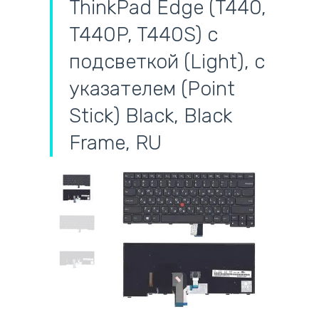
ThinkPad Edge (T440,
T440P, T440S) с
подсветкой (Light), с
указателем (Point
Stick) Black, Black
Frame, RU
самовывоз
адресная доставка курьером
наличный расчёт
самовывоз из новой почты
безналичный расчёт
на все батареи 12 мес
оплата картой