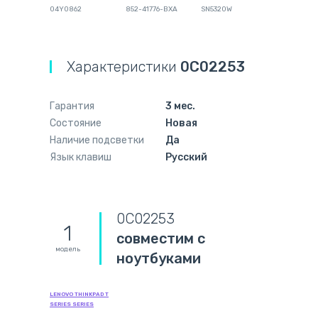
04Y0862
852-41776-BXA
SN5320W
Характеристики
0C02253
Гарантия
3 мес.
Состояние
Новая
Наличие подсветки
Да
Язык клавиш
Русский
0C02253
1
совместим с
модель
ноутбуками
LENOVO THINKPAD T
SERIES SERIES