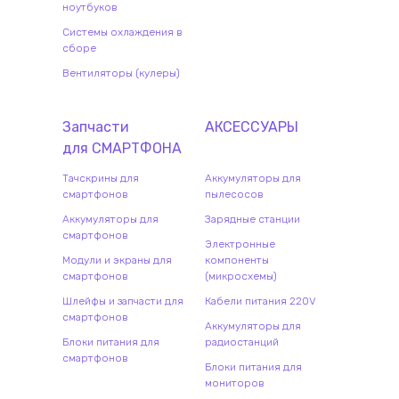
ноутбуков
Системы охлаждения в
сборе
Вентиляторы (кулеры)
Запчасти
АКСЕССУАРЫ
для
СМАРТФОН
А
Тачскрины для
Аккумуляторы для
смартфонов
пылесосов
Аккумуляторы для
Зарядные станции
смартфонов
Электронные
Модули и экраны для
компоненты
смартфонов
(микросхемы)
Шлейфы и запчасти для
Кабели питания 220V
смартфонов
Аккумуляторы для
Блоки питания для
радиостанций
смартфонов
Блоки питания для
мониторов