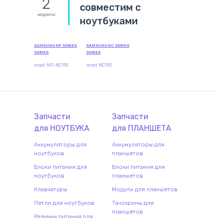
2
совместим с
модели
ноутбуками
SAMSUNG NP SERIES
SAMSUNG NC SERIES
SERIES
SERIES
modl NP-NC110
modl NC110
Запчасти
Запчасти
для
НОУТБУК
А
для
ПЛАНШЕТ
А
Аккумуляторы для
Аккумуляторы для
ноутбуков
планшетов
Блоки питания для
Блоки питания для
ноутбуков
планшетов
Клавиатуры
Модули для планшетов
Петли для ноутбуков
Тачскрины для
планшетов
Разъемы питания для