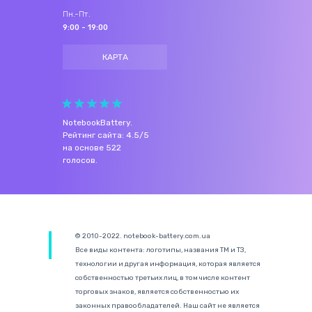
Пн.-Пт.
9:00 - 19:00
КАРТА
NotebookBattery
.
Рейтинг сайта:
4.5
/
5
на основе
522
голосов.
© 2010-2022. notebook-battery.com.ua
Все виды контента: логотипы, названия ТМ и ТЗ,
технологии и другая информация, которая является
собственностью третьих лиц, в том числе контент
торговых знаков, является собственностью их
законных правообладателей. Наш сайт не является