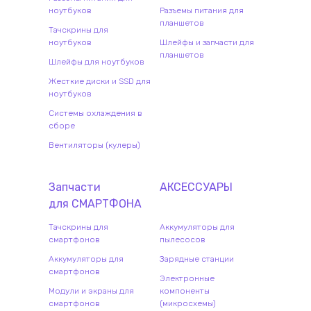
ноутбуков
Разъемы питания для
планшетов
Тачскрины для
ноутбуков
Шлейфы и запчасти для
планшетов
Шлейфы для ноутбуков
Жесткие диски и SSD для
ноутбуков
Системы охлаждения в
сборе
Вентиляторы (кулеры)
Запчасти
АКСЕССУАРЫ
для
СМАРТФОН
А
Тачскрины для
Аккумуляторы для
смартфонов
пылесосов
Аккумуляторы для
Зарядные станции
смартфонов
Электронные
Модули и экраны для
компоненты
смартфонов
(микросхемы)