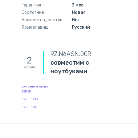
Гарантия
3 мес.
Состояние
Новая
Наличие подсветки
Нет
Язык клавиш
Русский
9Z.N6ASN.00R
2
совместим с
модели
ноутбуками
SAMSUNG RF SERIES
SERIES
modl RF510
modl RF511