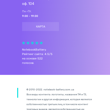
оф. 104
Пн.-Пт.
9:00 - 19:00
КАРТА
NotebookBattery
.
Рейтинг сайта:
4.5
/
5
на основе
522
голосов.
© 2010-2022. notebook-battery.com.ua
Все виды контента: логотипы, названия ТМ и ТЗ,
технологии и другая информация, которая является
собственностью третьих лиц, в том числе контент
торговых знаков, является собственностью их