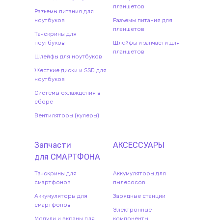
планшетов
Разъемы питания для
ноутбуков
Разъемы питания для
планшетов
Тачскрины для
ноутбуков
Шлейфы и запчасти для
планшетов
Шлейфы для ноутбуков
Жесткие диски и SSD для
ноутбуков
Системы охлаждения в
сборе
Вентиляторы (кулеры)
Запчасти
АКСЕССУАРЫ
для
СМАРТФОН
А
Тачскрины для
Аккумуляторы для
смартфонов
пылесосов
Аккумуляторы для
Зарядные станции
смартфонов
Электронные
Модули и экраны для
компоненты