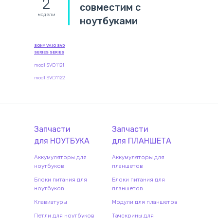
2
совместим с
модели
ноутбуками
SONY VAIO SVD
SERIES SERIES
modl SVD1121
modl SVD1122
Запчасти
Запчасти
для
НОУТБУК
А
для
ПЛАНШЕТ
А
Аккумуляторы для
Аккумуляторы для
ноутбуков
планшетов
Блоки питания для
Блоки питания для
ноутбуков
планшетов
Клавиатуры
Модули для планшетов
Петли для ноутбуков
Тачскрины для