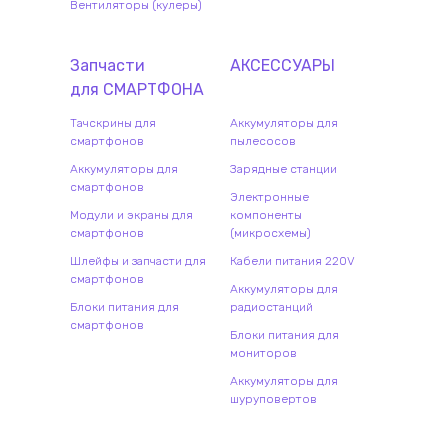
Вентиляторы (кулеры)
Запчасти
АКСЕССУАРЫ
для
СМАРТФОН
А
Тачскрины для
Аккумуляторы для
смартфонов
пылесосов
Аккумуляторы для
Зарядные станции
смартфонов
Электронные
Модули и экраны для
компоненты
смартфонов
(микросхемы)
Шлейфы и запчасти для
Кабели питания 220V
смартфонов
Аккумуляторы для
Блоки питания для
радиостанций
смартфонов
Блоки питания для
мониторов
Аккумуляторы для
шуруповертов