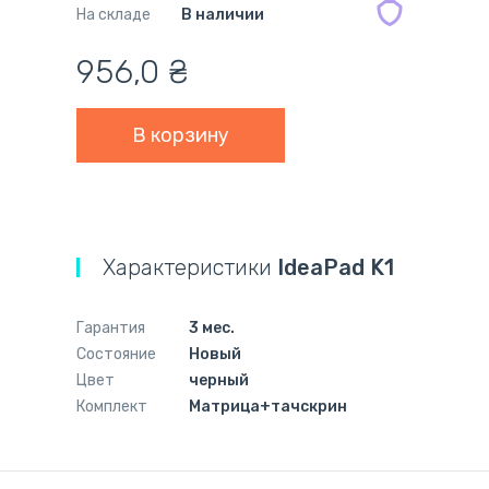
На складе
В наличии
956,0
₴
Характеристики
IdeaPad K1
Гарантия
3 мес.
Состояние
Новый
Цвет
черный
Комплект
Матрица+тачскрин