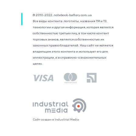
© 2010-2022. notebook-battery.com.ua
Все виды контента: логотипы, названия ТМ и ТЗ,
технологии и другая информация, которая является
собственностью третьих лиц, в том числе контент
торговых знаков, является собственностью их
законных правообладателей. Наш сайт не является
владельцем этого контента и использует его для
иллюстрации, и в справочно-ознакомительных
целях.
Сайт создан в Industrial Media