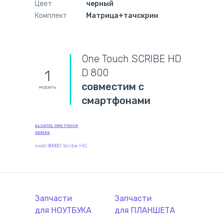
Цвет
черный
Комплект
Матрица+тачскрин
One Touch SCRIBE HD
D 800
1
совместим с
модель
смартфонами
ALCATEL ONE TOUCH
SERIES
modl 8008D Scribe HD
Запчасти
Запчасти
для
НОУТБУК
А
для
ПЛАНШЕТ
А