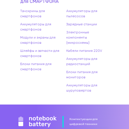
для
СМАРТФОН
А
Тачскрины для
Аккумуляторы для
смартфонов
пылесосов
Аккумуляторы для
Зарядные станции
смартфонов
Электронные
Модули и экраны для
компоненты
смартфонов
(микросхемы)
Шлейфы и запчасти для
Кабели питания 220V
смартфонов
Аккумуляторы для
Блоки питания для
радиостанций
смартфонов
Блоки питания для
мониторов
Аккумуляторы для
шуруповертов
Комлектующие для
цифровой техники