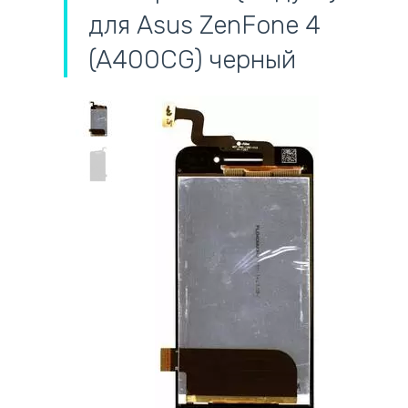
для Asus ZenFone 4
(A400CG) черный
самовывоз
адресная доставка курьером
наличный расчёт
самовывоз из новой почты
безналичный расчёт