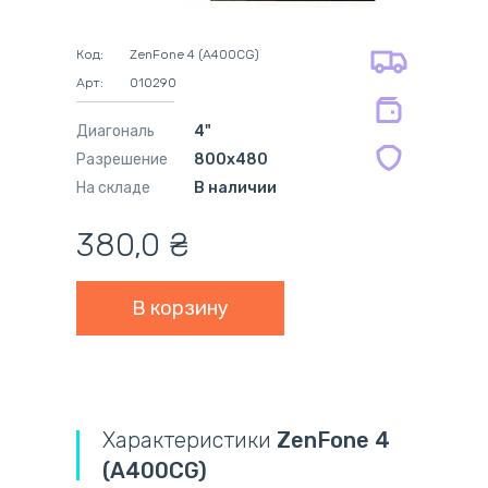
на все батареи 12 мес
оплата картой
на оригинальные блоки питания 12
оплата при получении
мес.
Код:
ZenFone 4 (A400CG)
на совместимые блоки питания 12
Арт:
010290
мес.
Диагональ
4"
Разрешение
800x480
На складе
В наличии
380,0
₴
Характеристики
ZenFone 4
(A400CG)