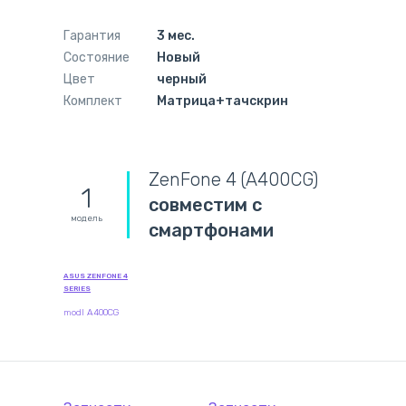
Гарантия
3 мес.
Состояние
Новый
Цвет
черный
Комплект
Матрица+тачскрин
ZenFone 4 (A400CG)
1
совместим с
модель
смартфонами
ASUS ZENFONE 4
SERIES
modl A400CG