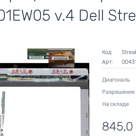
кулеры)
01EW05 v.4 Dell Stre
Код:
Strea
Арт:
0043
Диагональ
Разрешение
На складе
845,