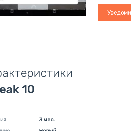
Уведоми
рактеристики
eak 10
тия
3 мес.
яние
Новый