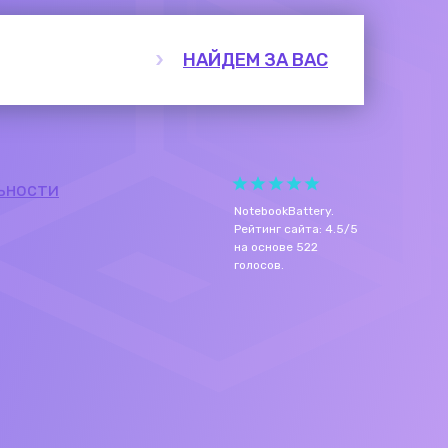
НАЙДЕМ ЗА ВАС
ьности
NotebookBattery
.
Рейтинг сайта:
4.5
/
5
на основе
522
голосов.