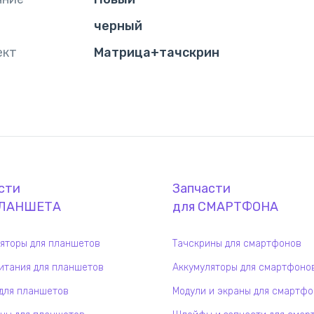
черный
ект
Матрица+тачскрин
сти
Запчасти
ЛАНШЕТ
А
для
СМАРТФОН
А
яторы для планшетов
Тачскрины для смартфонов
итания для планшетов
Аккумуляторы для смартфоно
для планшетов
Модули и экраны для смартф