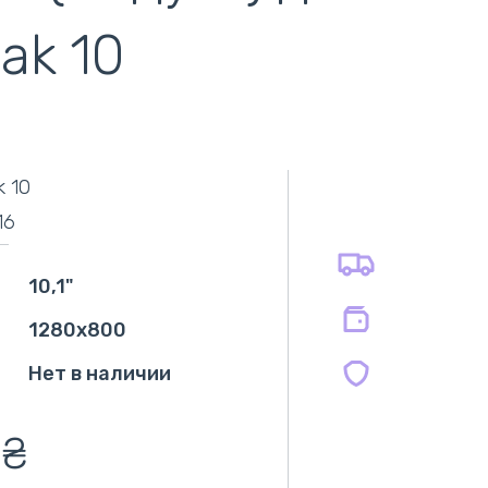
ak 10
самовывоз
адресная доставка курьером
наличный расчёт
самовывоз из новой почты
k 10
безналичный расчёт
оплата картой
16
оплата при получении
на все батареи 12 мес
на оригинальные блоки питания 12 мес.
10,1"
на совместимые блоки питания 12 мес.
1280x800
Нет в наличии
0
₴