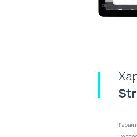
Ха
Str
Гаран
Состо