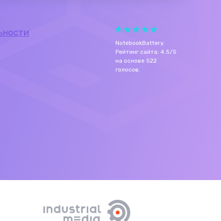
ьности
NotebookBattery
.
Рейтинг сайта:
4.5
/
5
на основе
522
голосов.