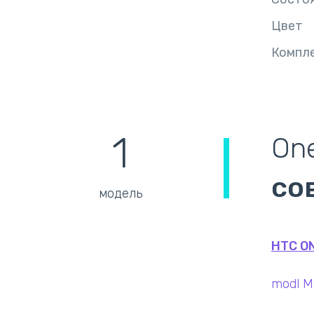
Цвет
Компл
1
On
со
модель
HTC O
modl M