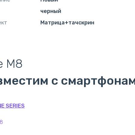
черный
ект
Матрица+тачскрин
e M8
вместим с смартфона
NE SERIES
8