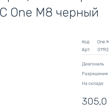
кулеры)
C One M8 черный
Код:
One 
Арт:
01192
Диагональ
Разрешение
На складе
305,