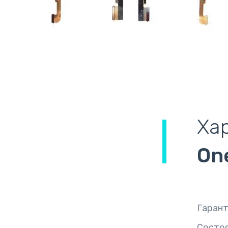
Ха
On
Гаран
Состо