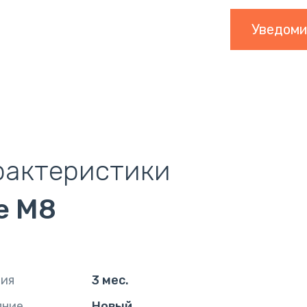
Уведоми
рактеристики
e M8
тия
3 мес.
яние
Новый