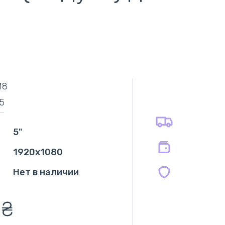
самовывоз
адресная доставка курьером
наличный расчёт
самовывоз из новой почты
M8
безналичный расчёт
оплата картой
5
оплата при получении
на все батареи 12 мес
на оригинальные блоки питания 12 мес.
5"
на совместимые блоки питания 12 мес.
1920x1080
Нет в наличии
0
₴