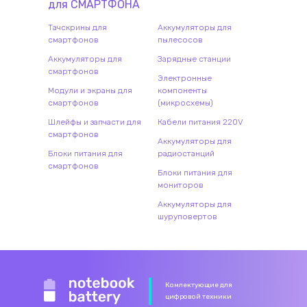
для
СМАРТФОН
А
Тачскрины для
Аккумуляторы для
смартфонов
пылесосов
Аккумуляторы для
Зарядные станции
смартфонов
Электронные
Модули и экраны для
компоненты
смартфонов
(микросхемы)
Шлейфы и запчасти для
Кабели питания 220V
смартфонов
Аккумуляторы для
Блоки питания для
радиостанций
смартфонов
Блоки питания для
мониторов
Аккумуляторы для
шуруповертов
Комлектующие для
цифровой техники