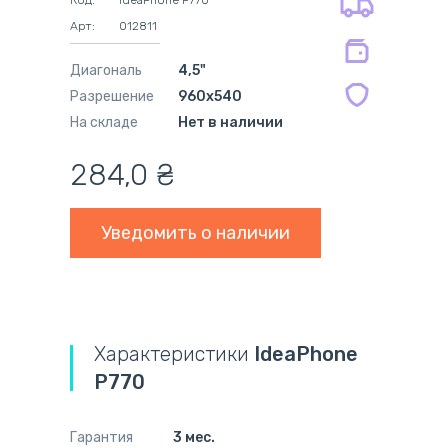
Код:
IdeaPhone P770
на совместимые блоки питания 12
Арт:
012811
мес.
Диагональ
4,5"
Разрешение
960x540
На складе
Нет в наличии
284,0
₴
Уведомить о наличии
Характеристики
IdeaPhone
P770
Гарантия
3 мес.