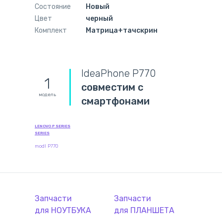
Состояние
Новый
Цвет
черный
Комплект
Матрица+тачскрин
IdeaPhone P770
1
совместим с
модель
смартфонами
LENOVO P SERIES
SERIES
modl P770
Запчасти
Запчасти
для
НОУТБУК
А
для
ПЛАНШЕТ
А