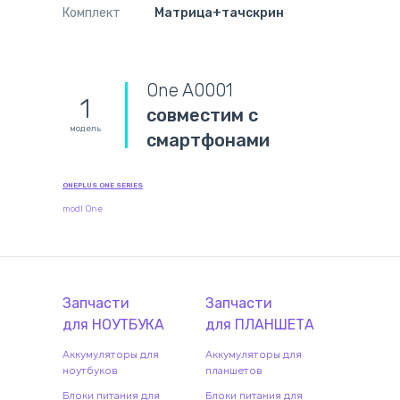
Комплект
Матрица+тачскрин
One A0001
1
совместим с
модель
смартфонами
ONEPLUS ONE SERIES
modl One
Запчасти
Запчасти
для
НОУТБУК
А
для
ПЛАНШЕТ
А
Аккумуляторы для
Аккумуляторы для
ноутбуков
планшетов
Блоки питания для
Блоки питания для