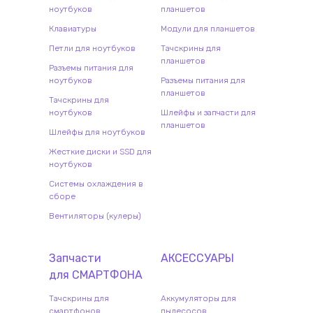
ноутбуков
планшетов
Клавиатуры
Модули для планшетов
Петли для ноутбуков
Тачскрины для
планшетов
Разъемы питания для
ноутбуков
Разъемы питания для
планшетов
Тачскрины для
ноутбуков
Шлейфы и запчасти для
планшетов
Шлейфы для ноутбуков
Жесткие диски и SSD для
ноутбуков
Системы охлаждения в
сборе
Вентиляторы (кулеры)
Запчасти
АКСЕССУАРЫ
для
СМАРТФОН
А
Тачскрины для
Аккумуляторы для
смартфонов
пылесосов