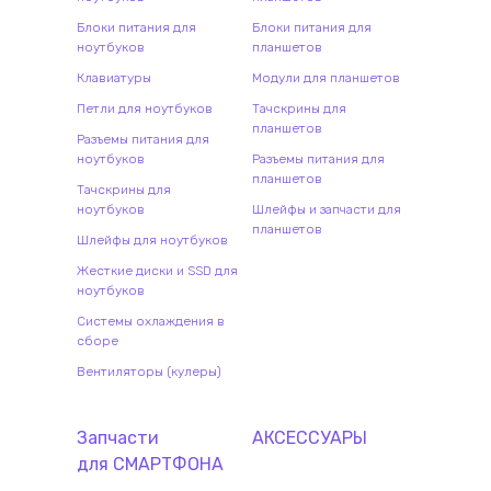
Блоки питания для
Блоки питания для
ноутбуков
планшетов
Клавиатуры
Модули для планшетов
Петли для ноутбуков
Тачскрины для
планшетов
Разъемы питания для
ноутбуков
Разъемы питания для
планшетов
Тачскрины для
ноутбуков
Шлейфы и запчасти для
планшетов
Шлейфы для ноутбуков
Жесткие диски и SSD для
ноутбуков
Системы охлаждения в
сборе
Вентиляторы (кулеры)
Запчасти
АКСЕССУАРЫ
для
СМАРТФОН
А