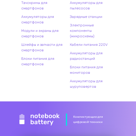
Тачскрины для
Аккумуляторы для
смартфонов
пылесосов
Аккумуляторы для
Зарядные станции
смартфонов
Электронные
Модули и экраны для
компоненты
смартфонов
(микросхемы)
Шлейфы и запчасти для
Кабели питания 220V
смартфонов
Аккумуляторы для
Блоки питания для
радиостанций
смартфонов
Блоки питания для
мониторов
Аккумуляторы для
шуруповертов
Комлектующие для
цифровой техники