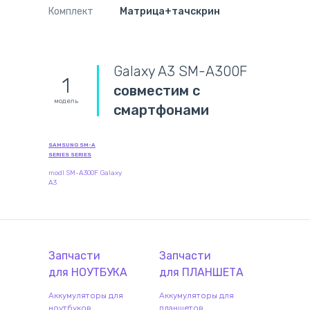
Комплект
Матрица+тачскрин
Galaxy A3 SM-A300F
1
совместим с
модель
смартфонами
SAMSUNG SM-A
SERIES SERIES
modl SM-A300F Galaxy
A3
Запчасти
Запчасти
для
НОУТБУК
А
для
ПЛАНШЕТ
А
Аккумуляторы для
Аккумуляторы для
ноутбуков
планшетов