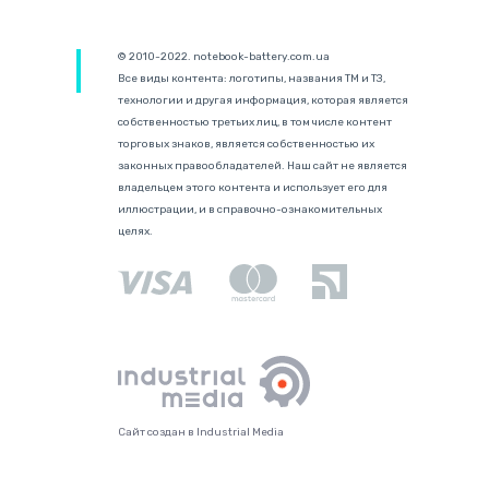
© 2010-2022. notebook-battery.com.ua
Все виды контента: логотипы, названия ТМ и ТЗ,
технологии и другая информация, которая является
собственностью третьих лиц, в том числе контент
торговых знаков, является собственностью их
законных правообладателей. Наш сайт не является
владельцем этого контента и использует его для
иллюстрации, и в справочно-ознакомительных
целях.
Сайт создан в Industrial Media