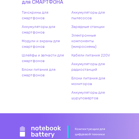
для
СМАРТФОН
А
Тачскрины для
Аккумуляторы для
смартфонов
пылесосов
Аккумуляторы для
Зарядные станции
смартфонов
Электронные
Модули и экраны для
компоненты
смартфонов
(микросхемы)
Шлейфы и запчасти для
Кабели питания 220V
смартфонов
Аккумуляторы для
Блоки питания для
радиостанций
смартфонов
Блоки питания для
мониторов
Аккумуляторы для
шуруповертов
Комлектующие для
цифровой техники