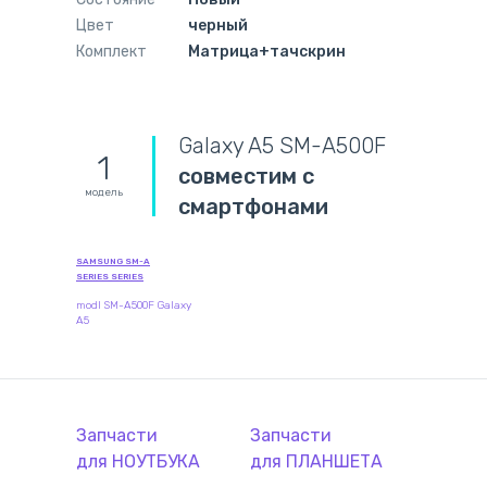
Цвет
черный
Комплект
Матрица+тачскрин
Galaxy A5 SM-A500F
1
совместим с
модель
смартфонами
SAMSUNG SM-A
SERIES SERIES
modl SM-A500F Galaxy
A5
Запчасти
Запчасти
для
НОУТБУК
А
для
ПЛАНШЕТ
А