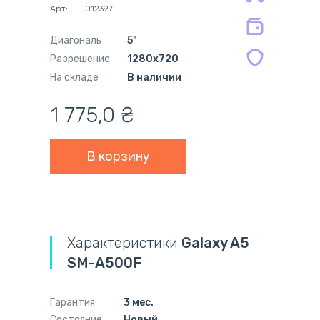
на совместимые блоки питания 12
Арт:
012397
мес.
Диагональ
5"
Разрешение
1280x720
На складе
В наличии
1 775,0
₴
Характеристики
Galaxy A5
SM-A500F
Гарантия
3 мес.
Состояние
Новый