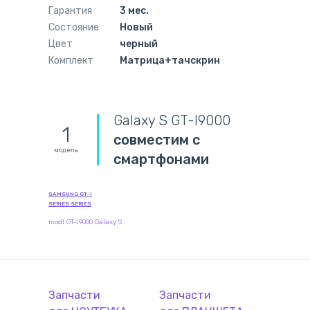
Гарантия
3 мес.
Состояние
Новый
Цвет
черный
Комплект
Матрица+тачскрин
Galaxy S GT-I9000
1
совместим с
модель
смартфонами
SAMSUNG GT-I
SERIES SERIES
modl GT-I9000 Galaxy S
Запчасти
Запчасти