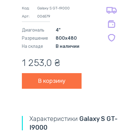
на оригинальные блоки питания 12
оплата при получении
мес.
Код:
Galaxy S GT-I9000
на совместимые блоки питания 12
Арт:
006579
мес.
Диагональ
4"
Разрешение
800x480
На складе
В наличии
1 253,0
₴
Характеристики
Galaxy S GT-
I9000