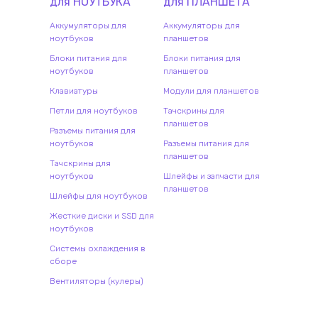
для
НОУТБУК
А
для
ПЛАНШЕТ
А
Аккумуляторы для
Аккумуляторы для
ноутбуков
планшетов
Блоки питания для
Блоки питания для
ноутбуков
планшетов
Клавиатуры
Модули для планшетов
Петли для ноутбуков
Тачскрины для
планшетов
Разъемы питания для
ноутбуков
Разъемы питания для
планшетов
Тачскрины для
ноутбуков
Шлейфы и запчасти для
планшетов
Шлейфы для ноутбуков
Жесткие диски и SSD для
ноутбуков
Системы охлаждения в
сборе
Вентиляторы (кулеры)