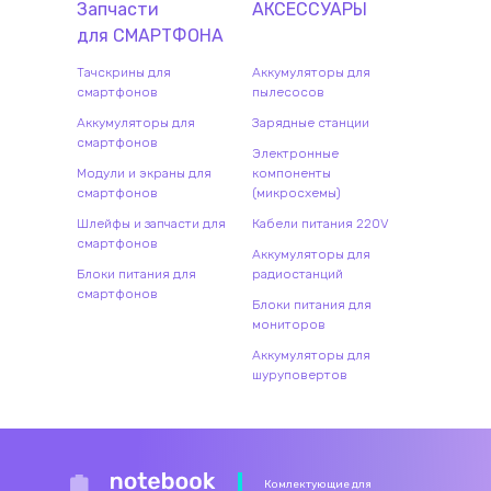
Запчасти
АКСЕССУАРЫ
для
СМАРТФОН
А
Тачскрины для
Аккумуляторы для
смартфонов
пылесосов
Аккумуляторы для
Зарядные станции
смартфонов
Электронные
Модули и экраны для
компоненты
смартфонов
(микросхемы)
Шлейфы и запчасти для
Кабели питания 220V
смартфонов
Аккумуляторы для
Блоки питания для
радиостанций
смартфонов
Блоки питания для
мониторов
Аккумуляторы для
шуруповертов
Комлектующие для