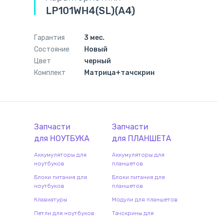
LP101WH4(SL)(A4)
Гарантия
3 мес.
Состояние
Новый
Цвет
черный
Комплект
Матрица+тачскрин
Запчасти
Запчасти
для
НОУТБУК
А
для
ПЛАНШЕТ
А
Аккумуляторы для
Аккумуляторы для
ноутбуков
планшетов
Блоки питания для
Блоки питания для
ноутбуков
планшетов
Клавиатуры
Модули для планшетов
Петли для ноутбуков
Тачскрины для