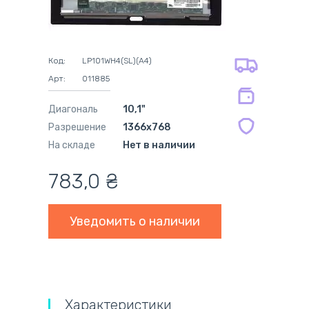
адресная доставка курьером
наличный расчёт
самовывоз из новой почты
безналичный расчёт
на все батареи 12 мес
оплата картой
на оригинальные блоки питания 12
оплата при получении
мес.
Код:
LP101WH4(SL)(A4)
на совместимые блоки питания 12
Арт:
011885
мес.
Диагональ
10,1"
Разрешение
1366x768
На складе
Нет в наличии
783,0
₴
Уведомить о наличии
Характеристики