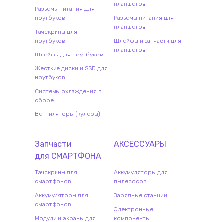
планшетов
Разъемы питания для
ноутбуков
Разъемы питания для
планшетов
Тачскрины для
ноутбуков
Шлейфы и запчасти для
планшетов
Шлейфы для ноутбуков
Жесткие диски и SSD для
ноутбуков
Системы охлаждения в
сборе
Вентиляторы (кулеры)
Запчасти
АКСЕССУАРЫ
для
СМАРТФОН
А
Тачскрины для
Аккумуляторы для
смартфонов
пылесосов
Аккумуляторы для
Зарядные станции
смартфонов
Электронные
Модули и экраны для
компоненты