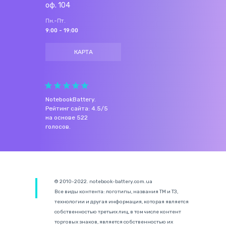
оф. 104
Пн.-Пт.
9:00 - 19:00
КАРТА
NotebookBattery
.
Рейтинг сайта:
4.5
/
5
на основе
522
голосов.
© 2010-2022. notebook-battery.com.ua
Все виды контента: логотипы, названия ТМ и ТЗ,
технологии и другая информация, которая является
собственностью третьих лиц, в том числе контент
торговых знаков, является собственностью их