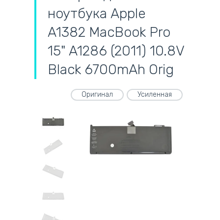
ноутбука Apple
A1382 MacBook Pro
15" A1286 (2011) 10.8V
Black 6700mAh Orig
Оригинал
Усиленная
самовывоз
адресная доставка курьером
наличный расчёт