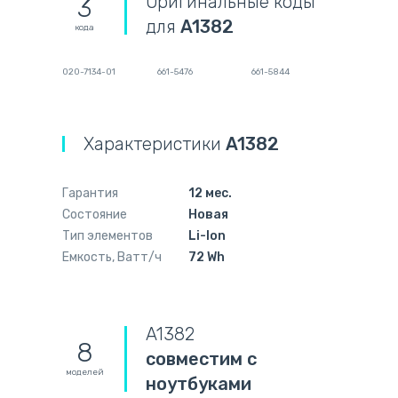
Оригинальные коды
3
для
A1382
кода
020-7134-01
661-5476
661-5844
Характеристики
A1382
Гарантия
12 мес.
Состояние
Новая
Тип элементов
Li-Ion
Емкость, Ватт/ч
72 Wh
A1382
8
совместим с
моделей
ноутбуками