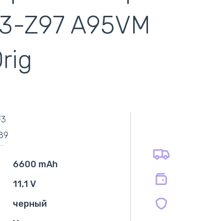
33-Z97 A95VM
rig
самовывоз
адресная доставка курьером
наличный расчёт
самовывоз из новой почты
F3
безналичный расчёт
оплата картой
89
оплата при получении
на все батареи 12 мес
на оригинальные блоки питания 12 мес.
6600 mAh
на совместимые блоки питания 12 мес.
11,1 V
черный