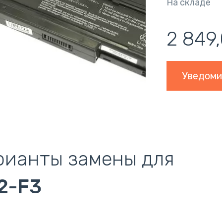
На складе
2 849
Уведоми
рианты замены для
2-F3