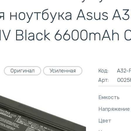
кулеры)
я ноутбука Asus A
.1V Black 6600mAh O
Оригинал
Усиленная
Код:
A32-
Арт:
0025
Емкость
Напряжение
Цвет