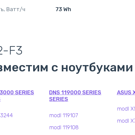
ь, Ватт/ч
73 Wh
2-F3
вместим с ноутбуками
23000 SERIES
DNS 119000 SERIES
ASUS X
S
SERIES
modl X
23244
modl 119107
modl X
modl 119108