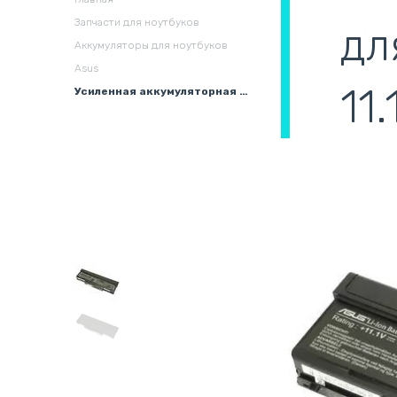
охлаждения в сборе
(
Запчасти для ноутбуков
дл
Аккумуляторы для ноутбуков
Asus
11
Усиленная аккумуляторная батарея для ноутбука Asus A33-Z97 A95VM 11.1V Black 6600mAh Orig