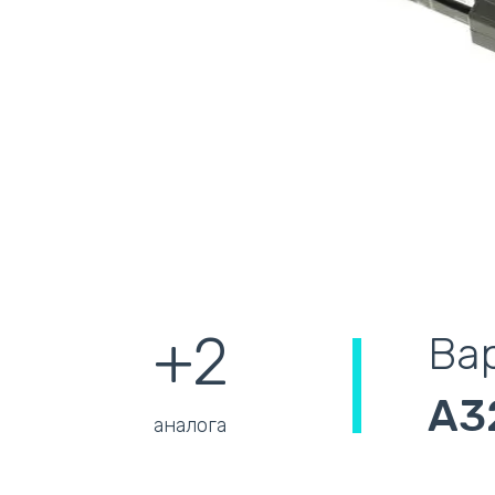
+2
Ва
A3
аналога