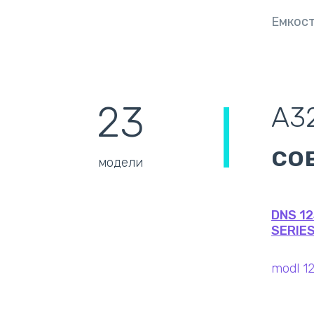
Емкост
23
A3
со
модели
DNS 1
SERIE
modl 1