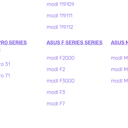
modl 119109
modl 119111
modl 119112
PRO SERIES
ASUS F SERIES SERIES
ASUS M
S
modl F2000
modl M
ro 31
modl F2
modl M
o 71
modl F3000
modl M
modl F3
modl F7