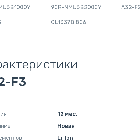
MU3B1000Y
90R-NMU3B2000Y
A32-F
3
CL1337B.806
рактеристики
2-F3
тия
12 мес.
яние
Новая
ементов
Li-Ion