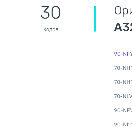
30
Ор
A3
кодов
90-NF
70-NI1
70-NI1
70-NL
90-NF
90-NI1