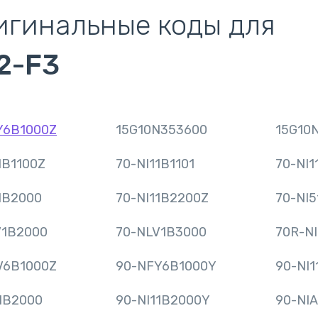
игинальные коды для
2-F3
Y6B1000Z
15G10N353600
15G10
1B1100Z
70-NI11B1101
70-NI1
1B2000
70-NI11B2200Z
70-NI5
V1B2000
70-NLV1B3000
70R-N
V6B1000Z
90-NFY6B1000Y
90-NI1
1B2000
90-NI11B2000Y
90-NIA