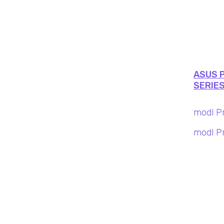
ASUS 
SERIE
modl P
modl Pr