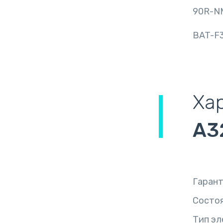
90R-N
BAT-F
Ха
A3
Гаран
Состо
Тип эл