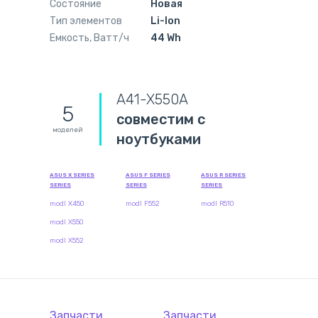
Состояние
Новая
Тип элементов
Li-Ion
Емкость, Ватт/ч
44 Wh
A41-X550A
5
совместим с
моделей
ноутбуками
ASUS X SERIES
ASUS F SERIES
ASUS R SERIES
SERIES
SERIES
SERIES
modl X450
modl F552
modl R510
modl X550
modl X552
Запчасти
Запчасти