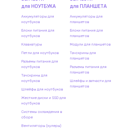
для
НОУТБУК
А
для
ПЛАНШЕТ
А
Аккумуляторы для
Аккумуляторы для
ноутбуков
планшетов
Блоки питания для
Блоки питания для
ноутбуков
планшетов
Клавиатуры
Модули для планшетов
Петли для ноутбуков
Тачскрины для
планшетов
Разъемы питания для
ноутбуков
Разъемы питания для
планшетов
Тачскрины для
ноутбуков
Шлейфы и запчасти для
планшетов
Шлейфы для ноутбуков
Жесткие диски и SSD для
ноутбуков
Системы охлаждения в
сборе
Вентиляторы (кулеры)