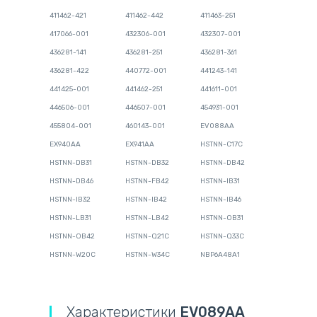
411462-421
411462-442
411463-251
417066-001
432306-001
432307-001
436281-141
436281-251
436281-361
436281-422
440772-001
441243-141
441425-001
441462-251
441611-001
446506-001
446507-001
454931-001
455804-001
460143-001
EV088AA
EX940AA
EX941AA
HSTNN-C17C
HSTNN-DB31
HSTNN-DB32
HSTNN-DB42
HSTNN-DB46
HSTNN-FB42
HSTNN-IB31
HSTNN-IB32
HSTNN-IB42
HSTNN-IB46
HSTNN-LB31
HSTNN-LB42
HSTNN-OB31
HSTNN-OB42
HSTNN-Q21C
HSTNN-Q33C
HSTNN-W20C
HSTNN-W34C
NBP6A48A1
Характеристики
EV089AA