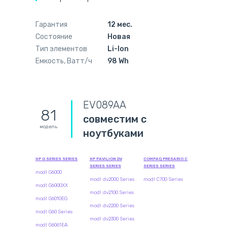
Гарантия
12 мес.
Состояние
Новая
Тип элементов
Li-Ion
Емкость, Ватт/ч
98 Wh
EV089AA
81
совместим с
модель
ноутбуками
HP G SERIES SERIES
HP PAVILION DV
COMPAQ PRESARIO C
SERIES SERIES
SERIES SERIES
modl G6000
modl dv2000 Series
modl C700 Series
modl G6000XX
modl dv2100 Series
modl G6010EG
modl dv2200 Series
modl G60 Series
modl dv2300 Series
modl G6061EA