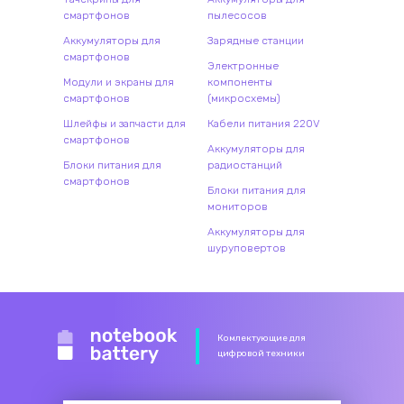
смартфонов
пылесосов
Аккумуляторы для
Зарядные станции
смартфонов
Электронные
Модули и экраны для
компоненты
смартфонов
(микросхемы)
Шлейфы и запчасти для
Кабели питания 220V
смартфонов
Аккумуляторы для
Блоки питания для
радиостанций
смартфонов
Блоки питания для
мониторов
Аккумуляторы для
шуруповертов
Комлектующие для
цифровой техники