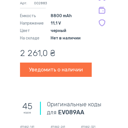
Арт:
002883
мес.
Емкость
8800 mAh
Напряжение
11,1 V
Цвет
черный
На складе
Нет в наличии
2 261,0
₴
Уведомить о наличии
Оригинальные коды
45
для
EV089AA
кодов
411462-141
411462-261
411462-321