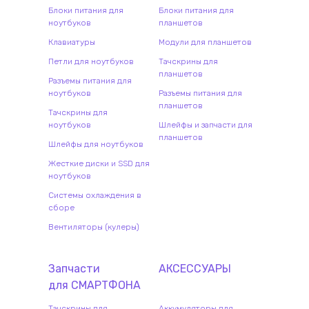
Блоки питания для
Блоки питания для
ноутбуков
планшетов
Клавиатуры
Модули для планшетов
Петли для ноутбуков
Тачскрины для
планшетов
Разъемы питания для
ноутбуков
Разъемы питания для
планшетов
Тачскрины для
ноутбуков
Шлейфы и запчасти для
планшетов
Шлейфы для ноутбуков
Жесткие диски и SSD для
ноутбуков
Системы охлаждения в
сборе
Вентиляторы (кулеры)
Запчасти
АКСЕССУАРЫ
для
СМАРТФОН
А
Тачскрины для
Аккумуляторы для