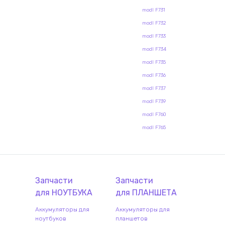
modl F731
modl F732
modl F733
modl F734
modl F735
modl F736
modl F737
modl F739
modl F760
modl F765
Запчасти
Запчасти
для
НОУТБУК
А
для
ПЛАНШЕТ
А
Аккумуляторы для
Аккумуляторы для
ноутбуков
планшетов