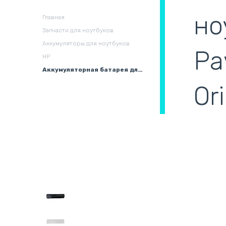
охлаждения в сборе
(
но
Главная
Запчасти для ноутбуков
Аккумуляторы для ноутбуков
Pa
HP
Аккумуляторная батарея для ноутбука HP Compaq HSTNN-IB79 Pavilion DV6 10.8V Black 4910mAh Orig
Or