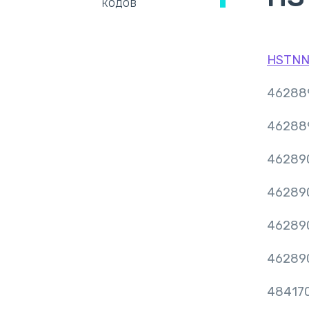
кодов
HSTNN
46288
46288
46289
46289
46289
46289
48417