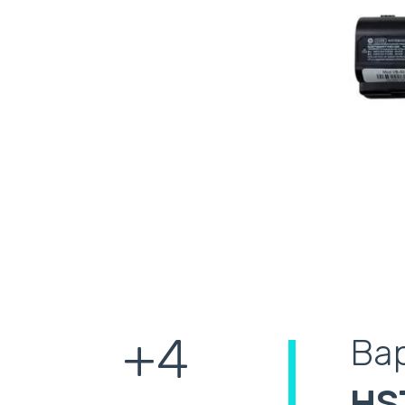
+4
Ва
HS