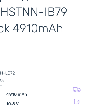
 HSTNN-IB79
lack 4910mAh
самовывоз
адресная доставка курьером
наличный расчёт
самовывоз из новой почты
N-LB72
безналичный расчёт
оплата картой
33
оплата при получении
на все батареи 12 мес
на оригинальные блоки питания 12 мес.
4910 mAh
на совместимые блоки питания 12 мес.
10,8 V