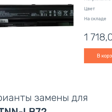
Цвет
На складе
1 718,
рианты замены для
TNN-LB72