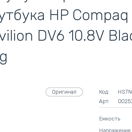
кулеры)
утбука HP Compaq
vilion DV6 10.8V B
ig
Оригинал
Код:
HSTN
Арт:
0025
Емкость
Напряжение