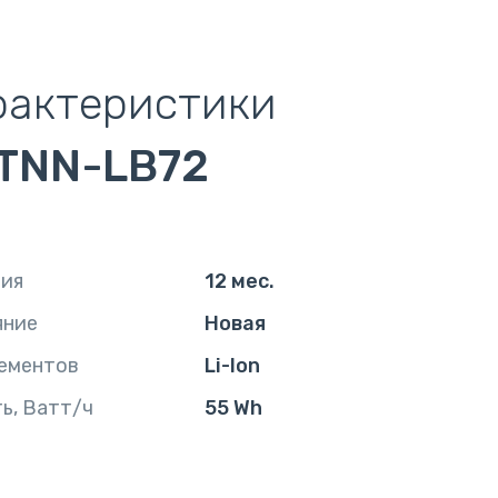
рактеристики
TNN-LB72
тия
12 мес.
яние
Новая
ементов
Li-Ion
ь, Ватт/ч
55 Wh