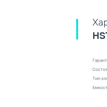
Ха
HS
Гаран
Состо
Тип эл
Емкост