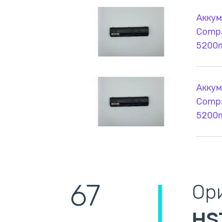
Аккум
Compa
5200
Аккум
Compa
5200
67
Ор
HS