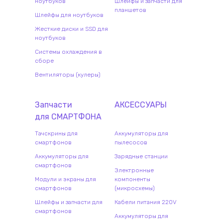
ноутбуков
Шлейфы и запчасти для
планшетов
Шлейфы для ноутбуков
Жесткие диски и SSD для
ноутбуков
Системы охлаждения в
сборе
Вентиляторы (кулеры)
Запчасти
АКСЕССУАРЫ
для
СМАРТФОН
А
Тачскрины для
Аккумуляторы для
смартфонов
пылесосов
Аккумуляторы для
Зарядные станции
смартфонов
Электронные
Модули и экраны для
компоненты
смартфонов
(микросхемы)
Шлейфы и запчасти для
Кабели питания 220V
смартфонов
Аккумуляторы для