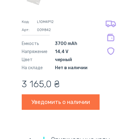
самовывоз из новой почты
безналичный расчёт
на все батареи 12 мес
оплата картой
на оригинальные блоки питания 12
оплата при получении
мес.
Код:
L10M4P12
на совместимые блоки питания 12
Арт:
009842
мес.
Емкость
3700 mAh
Напряжение
14,4 V
Цвет
черный
На складе
Нет в наличии
3 165,0
₴
Уведомить о наличии