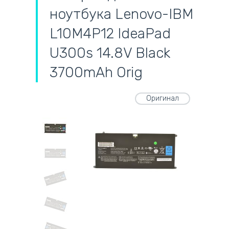
ноутбука Lenovo-IBM
L10M4P12 IdeaPad
U300s 14.8V Black
3700mAh Orig
Оригинал
самовывоз
адресная доставка курьером
наличный расчёт