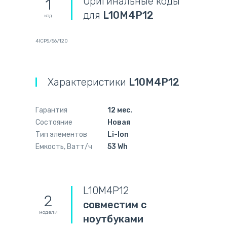
Оригинальные коды
1
для
L10M4P12
код
4ICP5/56/120
Характеристики
L10M4P12
Гарантия
12 мес.
Состояние
Новая
Тип элементов
Li-Ion
Емкость, Ватт/ч
53 Wh
L10M4P12
2
совместим с
модели
ноутбуками