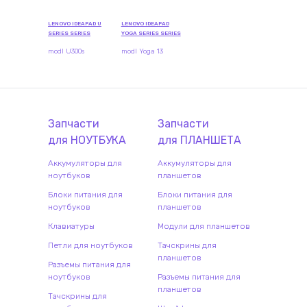
LENOVO IDEAPAD U
LENOVO IDEAPAD
SERIES SERIES
YOGA SERIES SERIES
modl U300s
modl Yoga 13
Запчасти
Запчасти
для
НОУТБУК
А
для
ПЛАНШЕТ
А
Аккумуляторы для
Аккумуляторы для
ноутбуков
планшетов
Блоки питания для
Блоки питания для
ноутбуков
планшетов
Клавиатуры
Модули для планшетов
Петли для ноутбуков
Тачскрины для
планшетов
Разъемы питания для
ноутбуков
Разъемы питания для
планшетов
Тачскрины для