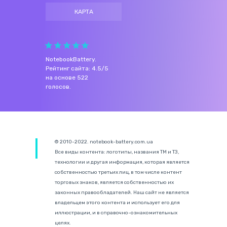
КАРТА
NotebookBattery
.
Рейтинг сайта:
4.5
/
5
на основе
522
голосов.
© 2010-2022. notebook-battery.com.ua
Все виды контента: логотипы, названия ТМ и ТЗ,
технологии и другая информация, которая является
собственностью третьих лиц, в том числе контент
торговых знаков, является собственностью их
законных правообладателей. Наш сайт не является
владельцем этого контента и использует его для
иллюстрации, и в справочно-ознакомительных
целях.