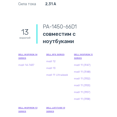
Сила тока
2,31 А
PA-1450-66D1
13
совместим с
моделей
ноутбуками
DELL INSPIRON 14
DELL XPS SERIES
DELL INSPIRON 11
SERIES
SERIES
modl 12
modl 14-7437
modl 11 (3147)
modl 13
modl 11 (3148)
modl 11 Ultrabook
modl 11 (3152)
modl 11 (3153)
modl 11 (3157)
modl 11 (3158)
DELL INSPIRON 13
DELL LATITUDE 13
SERIES
SERIES