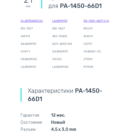
для
PA-1450-66D1
код
DL451954530QC
LA45NM131
PA-1450-66D1 O Wall
312-1307
332-1827
3RG0T
44PV8
450-18463
4H6VH
AA45NM131
ADP-45XD/BA
CDF57
D0KFY
DA45NM131
FA45NE1-00
HK45NM140
JHJX0
JT9DM
LA45NM121
LA45NM140
RFRWK
Характеристики
PA-1450-
66D1
Гарантия
12 мес.
Состояние
Новый
Разъем
4,5 x 3,0 mm