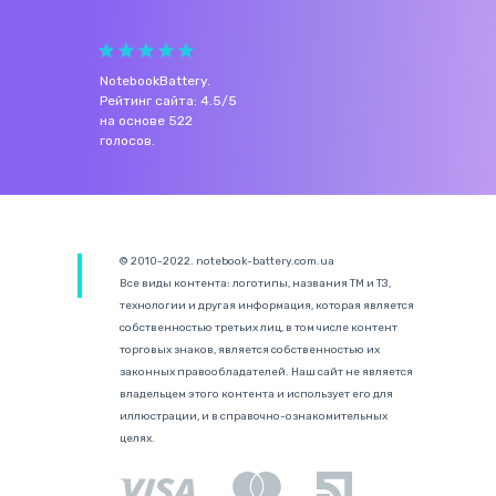
NotebookBattery
.
Рейтинг сайта:
4.5
/
5
на основе
522
голосов.
© 2010-2022. notebook-battery.com.ua
Все виды контента: логотипы, названия ТМ и ТЗ,
технологии и другая информация, которая является
собственностью третьих лиц, в том числе контент
торговых знаков, является собственностью их
законных правообладателей. Наш сайт не является
владельцем этого контента и использует его для
иллюстрации, и в справочно-ознакомительных
целях.