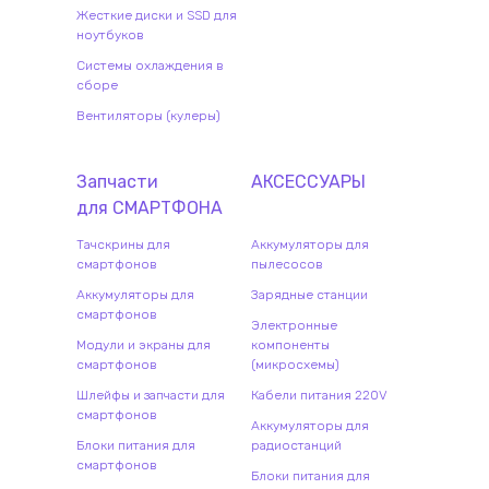
Жесткие диски и SSD для
ноутбуков
Системы охлаждения в
сборе
Вентиляторы (кулеры)
Запчасти
АКСЕССУАРЫ
для
СМАРТФОН
А
Тачскрины для
Аккумуляторы для
смартфонов
пылесосов
Аккумуляторы для
Зарядные станции
смартфонов
Электронные
Модули и экраны для
компоненты
смартфонов
(микросхемы)
Шлейфы и запчасти для
Кабели питания 220V
смартфонов
Аккумуляторы для
Блоки питания для
радиостанций
смартфонов
Блоки питания для