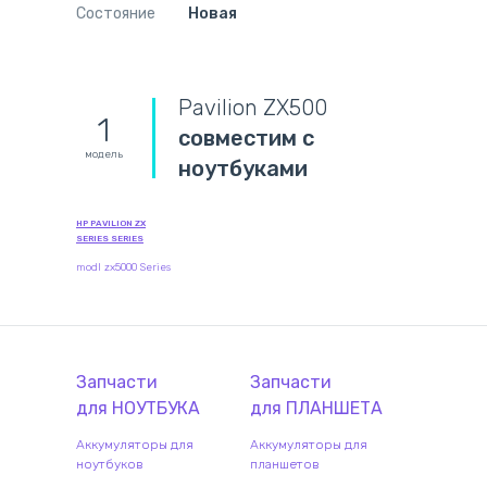
Состояние
Новая
Pavilion ZX500
1
совместим с
модель
ноутбуками
HP PAVILION ZX
SERIES SERIES
modl zx5000 Series
Запчасти
Запчасти
для
НОУТБУК
А
для
ПЛАНШЕТ
А
Аккумуляторы для
Аккумуляторы для
ноутбуков
планшетов