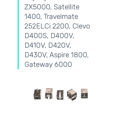
ZX5000, Satellite
1400, Travelmate
252ELCi 2200, Clevo
D400S, D400V,
D410V, D420V,
D430V, Aspire 1800,
Gateway 6000
самовывоз