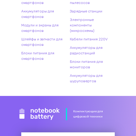
смартфонов
пылесосов
Аккумуляторы для
Зарядные станции
смартфонов
Электронные
Модули и экраны для
компоненты
смартфонов
(микросхемы)
Шлейфы и запчасти для
Кабели питания 220V
смартфонов
Аккумуляторы для
Блоки питания для
радиостанций
смартфонов
Блоки питания для
мониторов
Аккумуляторы для
шуруповертов
Комлектующие для
цифровой техники