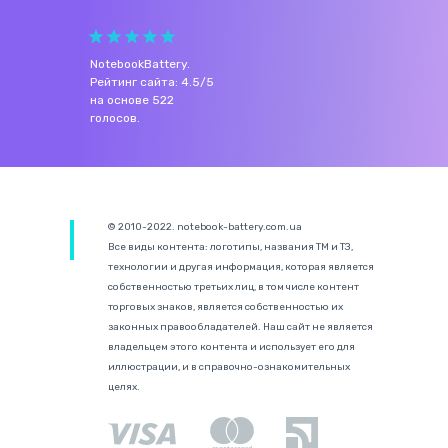
NotebookBattery
.
Рейтинг сайта:
4.5
/
5
на основе
522
голосов.
© 2010-2022. notebook-battery.com.ua
Все виды контента: логотипы, названия ТМ и ТЗ,
технологии и другая информация, которая является
собственностью третьих лиц, в том числе контент
торговых знаков, является собственностью их
законных правообладателей. Наш сайт не является
владельцем этого контента и использует его для
иллюстрации, и в справочно-ознакомительных
целях.