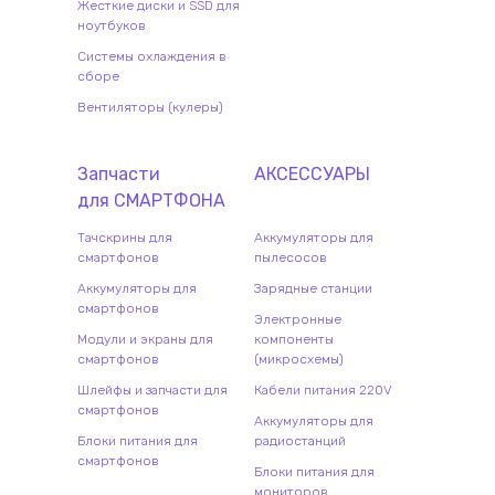
Жесткие диски и SSD для
ноутбуков
Системы охлаждения в
сборе
Вентиляторы (кулеры)
Запчасти
АКСЕССУАРЫ
для
СМАРТФОН
А
Тачскрины для
Аккумуляторы для
смартфонов
пылесосов
Аккумуляторы для
Зарядные станции
смартфонов
Электронные
Модули и экраны для
компоненты
смартфонов
(микросхемы)
Шлейфы и запчасти для
Кабели питания 220V
смартфонов
Аккумуляторы для
Блоки питания для
радиостанций
смартфонов
Блоки питания для
мониторов