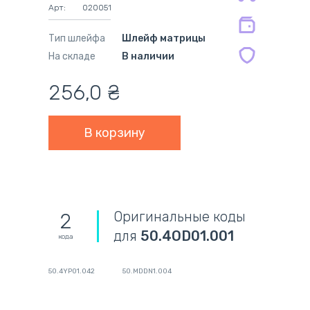
Арт:
020051
мес.
Тип шлейфа
Шлейф матрицы
На складе
В наличии
256,0
₴
Оригинальные коды
2
для
50.4OD01.001
кода
50.4YP01.042
50.MDDN1.004