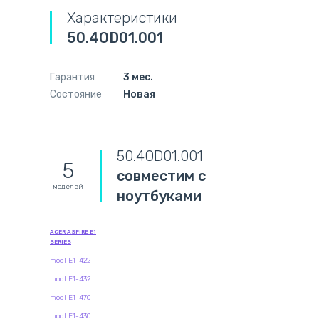
Характеристики
50.4OD01.001
Гарантия
3 мес.
Состояние
Новая
50.4OD01.001
5
совместим с
моделей
ноутбуками
ACER ASPIRE E1
SERIES
modl E1-422
modl E1-432
modl E1-470
modl E1-430