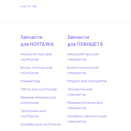
modl E1-431
Запчасти
Запчасти
для
НОУТБУК
А
для
ПЛАНШЕТ
А
Аккумуляторы для
Аккумуляторы для
ноутбуков
планшетов
Блоки питания для
Блоки питания для
ноутбуков
планшетов
Клавиатуры
Модули для планшетов
Петли для ноутбуков
Тачскрины для
планшетов
Разъемы питания для
ноутбуков
Разъемы питания для
планшетов
Тачскрины для
ноутбуков
Шлейфы и запчасти для
планшетов
Шлейфы для ноутбуков