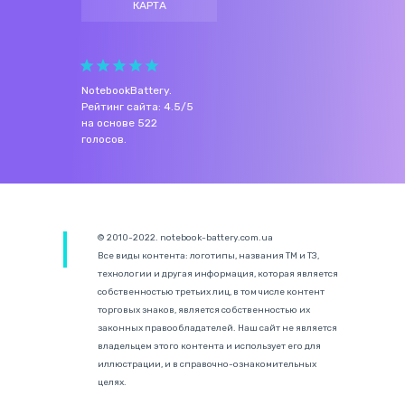
КАРТА
NotebookBattery
.
Рейтинг сайта:
4.5
/
5
на основе
522
голосов.
© 2010-2022. notebook-battery.com.ua
Все виды контента: логотипы, названия ТМ и ТЗ,
технологии и другая информация, которая является
собственностью третьих лиц, в том числе контент
торговых знаков, является собственностью их
законных правообладателей. Наш сайт не является
владельцем этого контента и использует его для
иллюстрации, и в справочно-ознакомительных
целях.