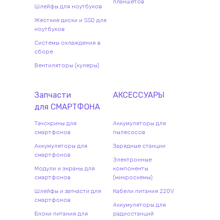
планшетов
Шлейфы для ноутбуков
Жесткие диски и SSD для
ноутбуков
Системы охлаждения в
сборе
Вентиляторы (кулеры)
Запчасти
АКСЕССУАРЫ
для
СМАРТФОН
А
Тачскрины для
Аккумуляторы для
смартфонов
пылесосов
Аккумуляторы для
Зарядные станции
смартфонов
Электронные
Модули и экраны для
компоненты
смартфонов
(микросхемы)
Шлейфы и запчасти для
Кабели питания 220V
смартфонов
Аккумуляторы для
Блоки питания для
радиостанций