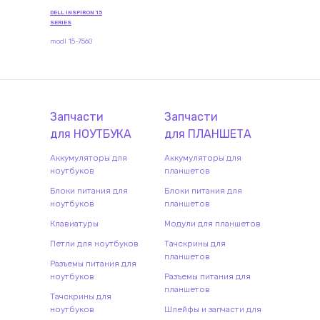
DELL INSPIRON 15
SERIES
modl 15-7560
Запчасти
Запчасти
для
НОУТБУК
А
для
ПЛАНШЕТ
А
Аккумуляторы для
Аккумуляторы для
ноутбуков
планшетов
Блоки питания для
Блоки питания для
ноутбуков
планшетов
Клавиатуры
Модули для планшетов
Петли для ноутбуков
Тачскрины для
планшетов
Разъемы питания для
ноутбуков
Разъемы питания для
планшетов
Тачскрины для
ноутбуков
Шлейфы и запчасти для