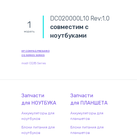
DC020000L10 Rev:1.0
1
совместим с
модель
ноутбуками
HP COMPAQ PRESARIO
CQ SERIES SERIES
modl CQ35 Series
Запчасти
Запчасти
для
НОУТБУК
А
для
ПЛАНШЕТ
А
Аккумуляторы для
Аккумуляторы для
ноутбуков
планшетов
Блоки питания для
Блоки питания для
ноутбуков
планшетов