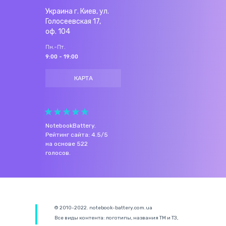
Украина г. Киев, ул.
Голосеевская 17,
оф. 104
Пн.-Пт.
9:00 - 19:00
КАРТА
NotebookBattery
.
Рейтинг сайта:
4.5
/
5
на основе
522
голосов.
© 2010-2022. notebook-battery.com.ua
Все виды контента: логотипы, названия ТМ и ТЗ,