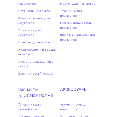
Клавиатуры
Модули для планшетов
Петли для ноутбуков
Тачскрины для
планшетов
Разъемы питания для
ноутбуков
Разъемы питания для
планшетов
Тачскрины для
ноутбуков
Шлейфы и запчасти для
планшетов
Шлейфы для ноутбуков
Жесткие диски и SSD для
ноутбуков
Системы охлаждения в
сборе
Вентиляторы (кулеры)
Запчасти
АКСЕССУАРЫ
для
СМАРТФОН
А
Тачскрины для
Аккумуляторы для
смартфонов
пылесосов
Аккумуляторы для
Зарядные станции