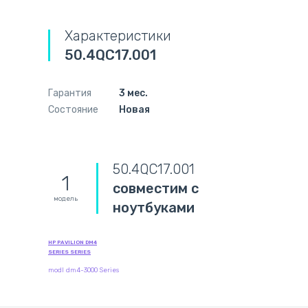
Характеристики
50.4QC17.001
Гарантия
3 мес.
Состояние
Новая
50.4QC17.001
1
совместим с
модель
ноутбуками
HP PAVILION DM4
SERIES SERIES
modl dm4-3000 Series