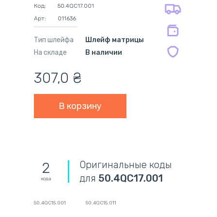
оплата при получении
мес.
Код:
50.4QC17.001
на совместимые блоки питания 12
Арт:
011636
мес.
Тип шлейфа
Шлейф матрицы
На складе
В наличии
307,0
₴
Оригинальные коды
2
для
50.4QC17.001
кода
50.4QC15.001
50.4QC15.011