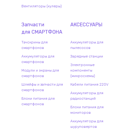
Вентиляторы (кулеры)
Запчасти
АКСЕССУАРЫ
для
СМАРТФОН
А
Тачскрины для
Аккумуляторы для
смартфонов
пылесосов
Аккумуляторы для
Зарядные станции
смартфонов
Электронные
Модули и экраны для
компоненты
смартфонов
(микросхемы)
Шлейфы и запчасти для
Кабели питания 220V
смартфонов
Аккумуляторы для
Блоки питания для
радиостанций
смартфонов
Блоки питания для
мониторов
Аккумуляторы для
шуруповертов