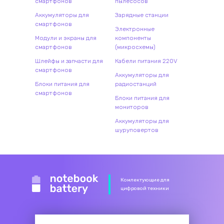
смартфонов
пылесосов
Аккумуляторы для
Зарядные станции
смартфонов
Электронные
Модули и экраны для
компоненты
смартфонов
(микросхемы)
Шлейфы и запчасти для
Кабели питания 220V
смартфонов
Аккумуляторы для
Блоки питания для
радиостанций
смартфонов
Блоки питания для
мониторов
Аккумуляторы для
шуруповертов
Комлектующие для
цифровой техники