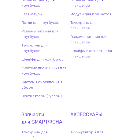
ноутбуков
планшетов
Клавиатуры
Модули для планшетов
Петли для ноутбуков
Тачскрины для
планшетов
Разъемы питания для
ноутбуков
Разъемы питания для
планшетов
Тачскрины для
ноутбуков
Шлейфы и запчасти для
планшетов
Шлейфы для ноутбуков
Жесткие диски и SSD для
ноутбуков
Системы охлаждения в
сборе
Вентиляторы (кулеры)
Запчасти
АКСЕССУАРЫ
для
СМАРТФОН
А
Тачскрины для
Аккумуляторы для