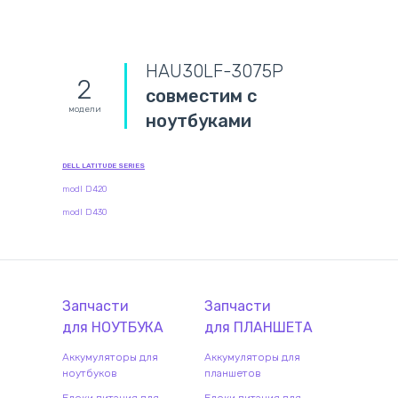
HAU30LF-3075P
2
совместим с
модели
ноутбуками
DELL LATITUDE SERIES
modl D420
modl D430
Запчасти
Запчасти
для
НОУТБУК
А
для
ПЛАНШЕТ
А
Аккумуляторы для
Аккумуляторы для
ноутбуков
планшетов
Блоки питания для
Блоки питания для