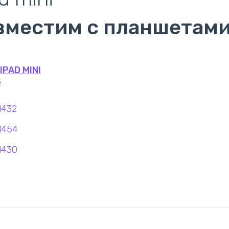
вместим с планшетам
IPAD MINI
S
1432
1454
1430