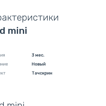
рактеристики
d mini
тия
3 мес.
яние
Новый
ект
Тачскрин
d mini