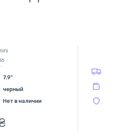
самовывоз
адресная доставка курьером
наличный расчёт
самовывоз из новой почты
mini
безналичный расчёт
оплата картой
86
оплата при получении
на все батареи 12 мес
на оригинальные блоки питания 12 мес.
7,9"
на совместимые блоки питания 12 мес.
черный
Нет в наличии
₴