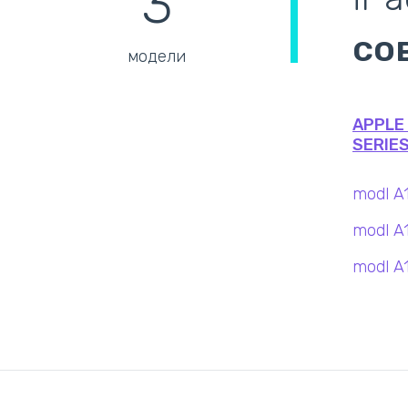
3
со
модели
APPLE 
SERIE
modl A
modl A
modl A