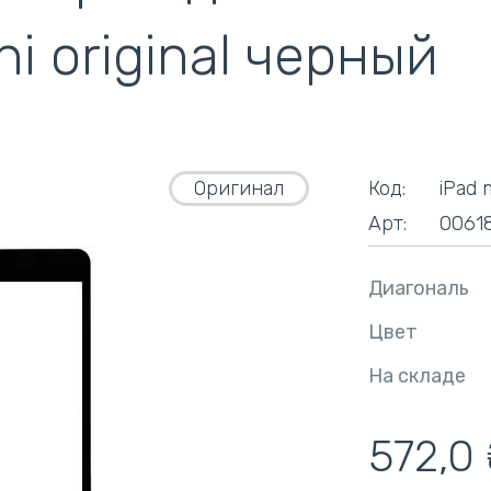
кулеры)
ni original черный
Оригинал
Код:
iPad 
Арт:
0061
Диагональ
Цвет
На складе
572,0