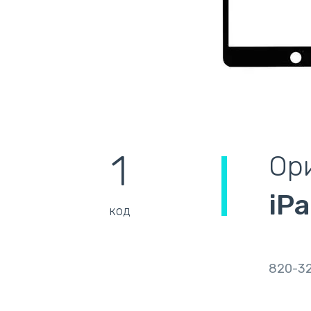
1
Ор
iPa
код
820-3