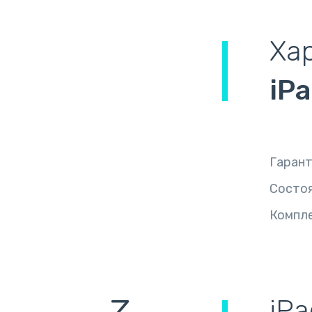
Ха
iPa
Гаран
Состо
Компл
iPa