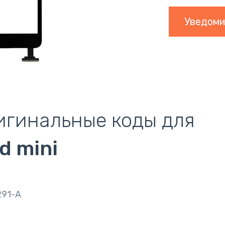
Уведоми
игинальные коды для
d mini
291-A