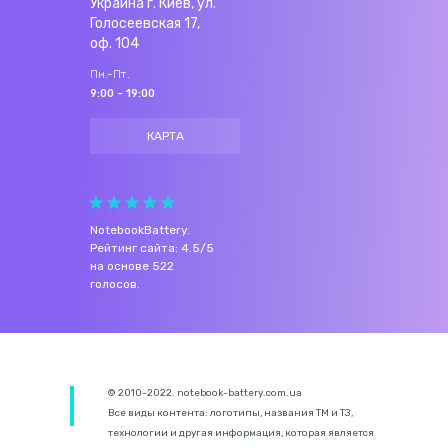
Украина г. Киев, ул.
Голосеевская 17,
оф. 104
Пн.-Пт.
9:00 - 19:00
КАРТА
NotebookBattery
.
Рейтинг сайта:
4.5
/
5
на основе
522
голосов.
© 2010-2022. notebook-battery.com.ua
Все виды контента: логотипы, названия ТМ и ТЗ,
технологии и другая информация, которая является