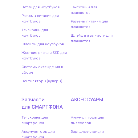
Петли для ноутбуков
Тачскрины для
планшетов
Разъемы питания для
ноутбуков
Разъемы питания для
планшетов
Тачскрины для
ноутбуков
Шлейфы и запчасти для
планшетов
Шлейфы для ноутбуков
Жесткие диски и SSD для
ноутбуков
Системы охлаждения в
сборе
Вентиляторы (кулеры)
Запчасти
АКСЕССУАРЫ
для
СМАРТФОН
А
Тачскрины для
Аккумуляторы для
смартфонов
пылесосов
Аккумуляторы для
Зарядные станции
смартфонов