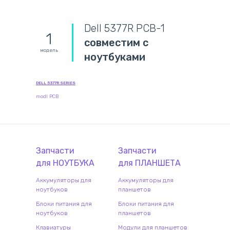
Dell 5377R PCB-1
1
совместим с
модель
ноутбуками
DELL 5377R SERIES
modl PCB
Запчасти
Запчасти
для
НОУТБУК
А
для
ПЛАНШЕТ
А
Аккумуляторы для
Аккумуляторы для
ноутбуков
планшетов
Блоки питания для
Блоки питания для
ноутбуков
планшетов
Клавиатуры
Модули для планшетов