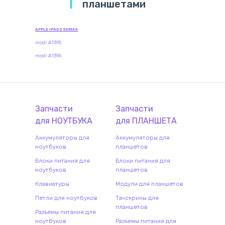
планшетами
APPLE IPAD 2 SERIES
modl A1395
modl A1396
Запчасти
Запчасти
для
НОУТБУК
А
для
ПЛАНШЕТ
А
Аккумуляторы для
Аккумуляторы для
ноутбуков
планшетов
Блоки питания для
Блоки питания для
ноутбуков
планшетов
Клавиатуры
Модули для планшетов
Петли для ноутбуков
Тачскрины для
планшетов
Разъемы питания для
ноутбуков
Разъемы питания для