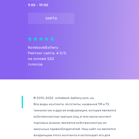
9:00 - 19:00
КАРТА
NotebookBattery
.
Рейтинг сайта:
4.5
/
5
на основе
522
голосов.
© 2010-2022. notebook-battery.com.ua
Все виды контента: логотипы, названия ТМ и ТЗ,
технологии и другая информация, которая является
собственностью третьих лиц, в том числе контент
торговых знаков, является собственностью их
законных правообладателей. Наш сайт не является
владельцем этого контента и использует его для