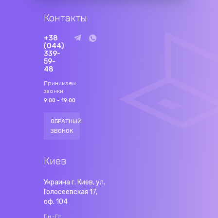
Контакты
+38
(044)
339-
59-
48
Принимаем
звонки
9:00 - 19:00
ОБРАТНЫЙ
ЗВОНОК
Киев
Украина г. Киев, ул.
Голосеевская 17,
оф. 104
Пн.-Пт.