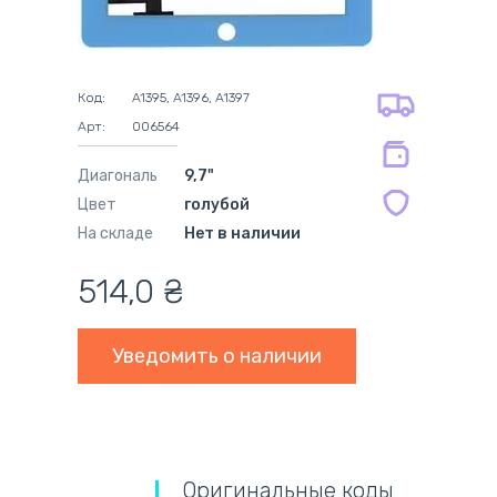
адресная доставка курьером
наличный расчёт
самовывоз из новой почты
безналичный расчёт
на все батареи 12 мес
оплата картой
на оригинальные блоки питания 12
оплата при получении
мес.
Код:
A1395, A1396, A1397
на совместимые блоки питания 12
Арт:
006564
мес.
Диагональ
9,7"
Цвет
голубой
На складе
Нет в наличии
514,0
₴
Уведомить о наличии
Оригинальные коды