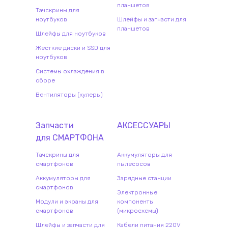
планшетов
Тачскрины для
ноутбуков
Шлейфы и запчасти для
планшетов
Шлейфы для ноутбуков
Жесткие диски и SSD для
ноутбуков
Системы охлаждения в
сборе
Вентиляторы (кулеры)
Запчасти
АКСЕССУАРЫ
для
СМАРТФОН
А
Тачскрины для
Аккумуляторы для
смартфонов
пылесосов
Аккумуляторы для
Зарядные станции
смартфонов
Электронные
Модули и экраны для
компоненты
смартфонов
(микросхемы)
Шлейфы и запчасти для
Кабели питания 220V