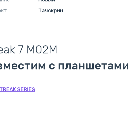
ект
Тачскрин
eak 7 M02M
вместим с планшетам
STREAK SERIES