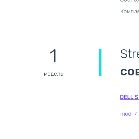
Компл
1
Str
со
модель
DELL 
modl 7