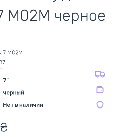
 7 M02M черное
самовывоз
адресная доставка курьером
наличный расчёт
самовывоз из новой почты
k 7 M02M
безналичный расчёт
оплата картой
87
оплата при получении
на все батареи 12 мес
на оригинальные блоки питания 12 мес.
7"
на совместимые блоки питания 12 мес.
черный
Нет в наличии
₴