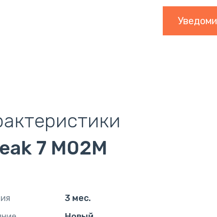
Уведоми
рактеристики
reak 7 M02M
тия
3 мес.
яние
Новый