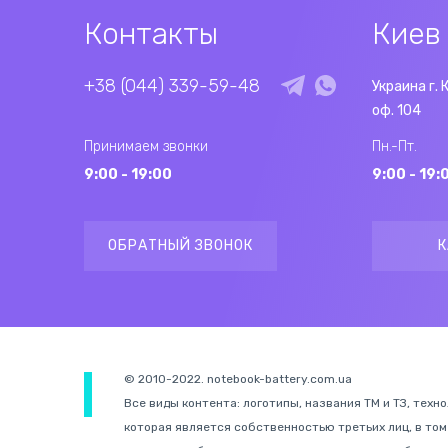
Контакты
Киев
+38 (044) 339-59-48
Украина г. 
оф. 104
Принимаем звонки
Пн.-Пт.
9:00 - 19:00
9:00 - 19:
ОБРАТНЫЙ ЗВОНОК
К
© 2010-2022. notebook-battery.com.ua
Все виды контента: логотипы, названия ТМ и ТЗ, техн
которая является собственностью третьих лиц, в том