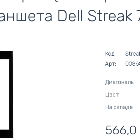
кулеры)
аншета Dell Streak
Код:
Strea
Арт:
0086
Диагональ
Цвет
На складе
566,0