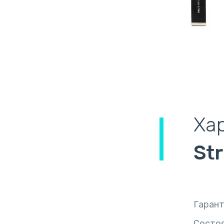
Ха
St
Гаран
Состо