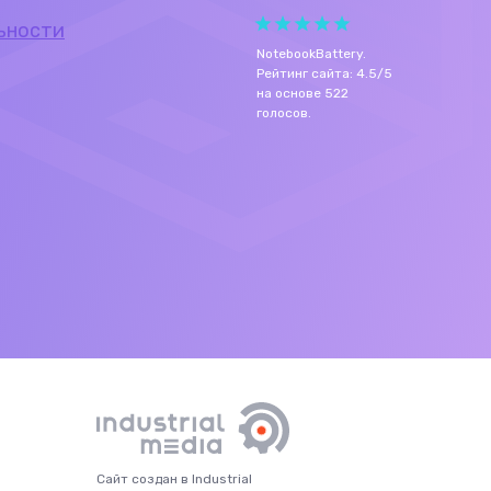
ьности
NotebookBattery
.
Рейтинг сайта:
4.5
/
5
на основе
522
голосов.
Сайт создан в Industrial