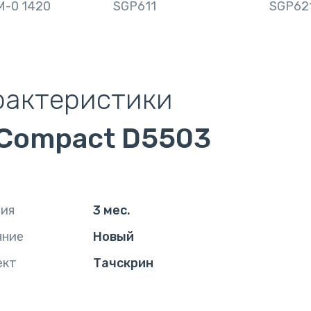
M-0 1420
SGP611
SGP62
рактеристики
 Compact D5503
тия
3 мес.
яние
Новый
ект
Тачскрин