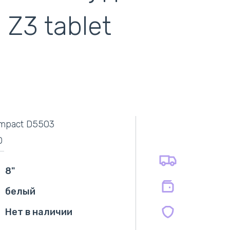
Z3 tablet
самовывоз
адресная доставка курьером
наличный расчёт
самовывоз из новой почты
ompact D5503
безналичный расчёт
оплата картой
0
оплата при получении
на все батареи 12 мес
на оригинальные блоки питания 12 мес.
8"
на совместимые блоки питания 12 мес.
белый
Нет в наличии