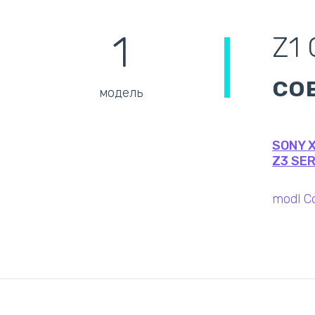
1
Z1
со
модель
SONY 
Z3 SER
modl C