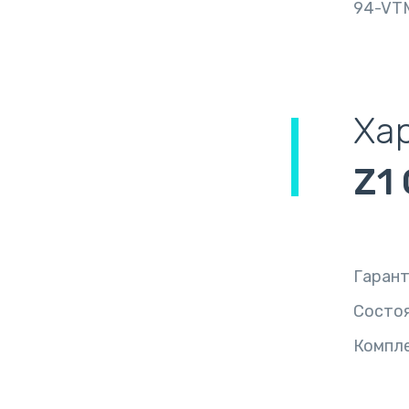
94-VT
Ха
Z1
Гаран
Состо
Компл