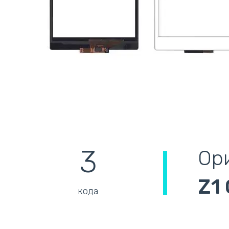
3
Ор
Z1
кода