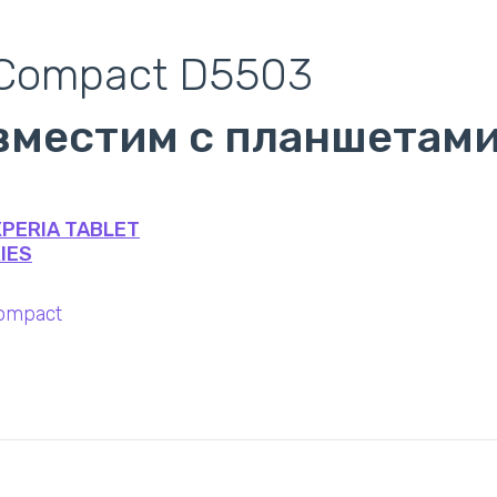
 Compact D5503
вместим с планшетам
XPERIA TABLET
IES
ompact