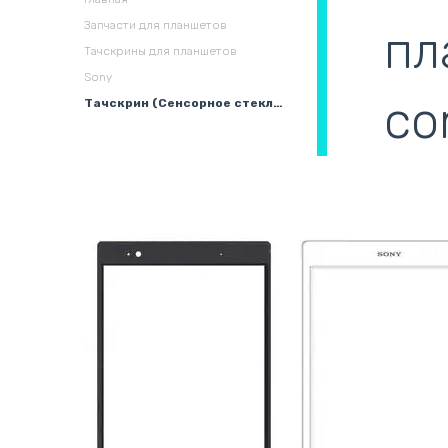
охлаждения в сборе
(
Запчасти для планшетов
пл
Тачскрины для планшетов
Sony
co
Тачскрин (Сенсорное стекло) для планшета Sony Xperia Z3 tablet compact