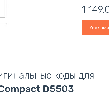
1 149,
Уведоми
игинальные коды для
 Compact D5503