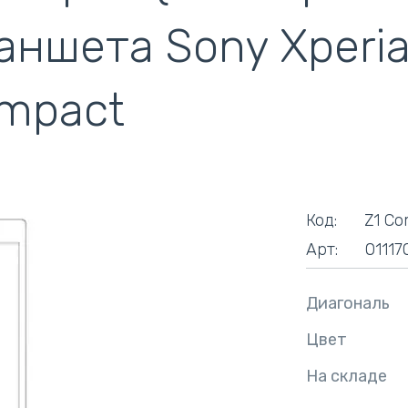
кулеры)
аншета Sony Xperia 
mpact
Код:
Z1 C
Арт:
01117
Диагональ
Цвет
На складе