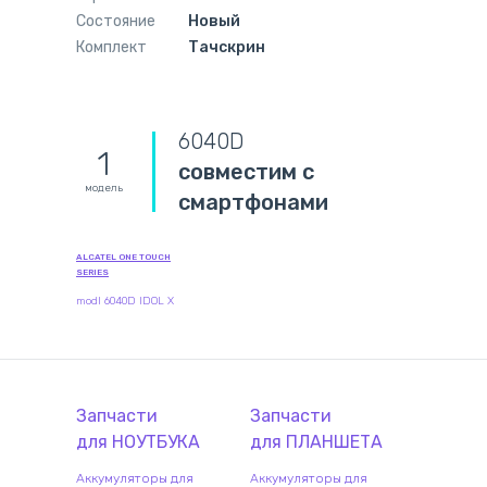
Состояние
Новый
Комплект
Тачскрин
6040D
1
совместим с
модель
смартфонами
ALCATEL ONE TOUCH
SERIES
modl 6040D IDOL X
Запчасти
Запчасти
для
НОУТБУК
А
для
ПЛАНШЕТ
А
Аккумуляторы для
Аккумуляторы для