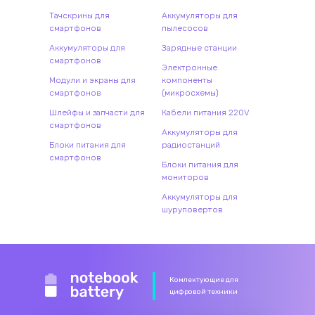
Тачскрины для
Аккумуляторы для
смартфонов
пылесосов
Аккумуляторы для
Зарядные станции
смартфонов
Электронные
Модули и экраны для
компоненты
смартфонов
(микросхемы)
Шлейфы и запчасти для
Кабели питания 220V
смартфонов
Аккумуляторы для
Блоки питания для
радиостанций
смартфонов
Блоки питания для
мониторов
Аккумуляторы для
шуруповертов
Комлектующие для
цифровой техники