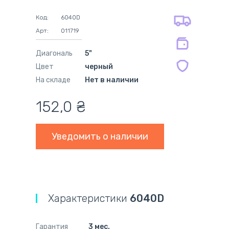
оплата картой
на оригинальные блоки питания 12
оплата при получении
мес.
Код:
6040D
на совместимые блоки питания 12
Арт:
011719
мес.
Диагональ
5"
Цвет
черный
На складе
Нет в наличии
152,0
₴
Уведомить о наличии
Характеристики
6040D
Гарантия
3 мес.