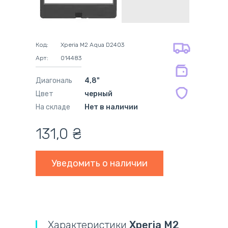
адресная доставка курьером
наличный расчёт
самовывоз из новой почты
безналичный расчёт
на все батареи 12 мес
оплата картой
на оригинальные блоки питания 12
оплата при получении
мес.
Код:
Xperia M2 Aqua D2403
на совместимые блоки питания 12
Арт:
014483
мес.
Диагональ
4,8"
Цвет
черный
На складе
Нет в наличии
131,0
₴
Уведомить о наличии
Характеристики
Xperia M2