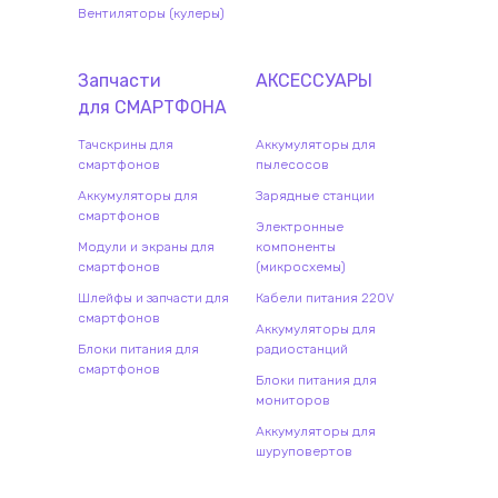
Вентиляторы (кулеры)
Запчасти
АКСЕССУАРЫ
для
СМАРТФОН
А
Тачскрины для
Аккумуляторы для
смартфонов
пылесосов
Аккумуляторы для
Зарядные станции
смартфонов
Электронные
Модули и экраны для
компоненты
смартфонов
(микросхемы)
Шлейфы и запчасти для
Кабели питания 220V
смартфонов
Аккумуляторы для
Блоки питания для
радиостанций
смартфонов
Блоки питания для
мониторов
Аккумуляторы для
шуруповертов