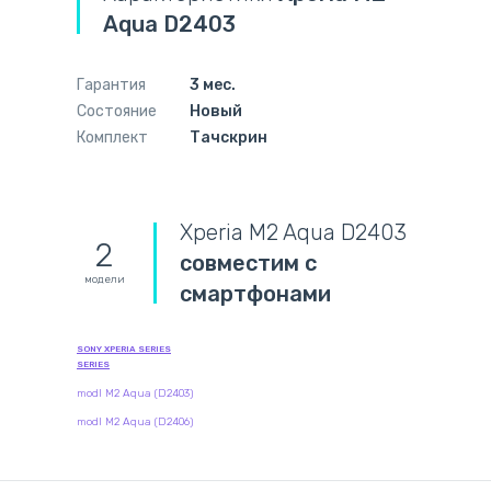
Aqua D2403
Гарантия
3 мес.
Состояние
Новый
Комплект
Тачскрин
Xperia M2 Aqua D2403
2
совместим с
модели
смартфонами
SONY XPERIA SERIES
SERIES
modl M2 Aqua (D2403)
modl M2 Aqua (D2406)