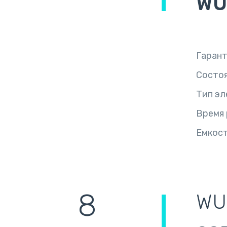
WU
Гаран
Состо
Тип эл
Время
Емкост
8
WU