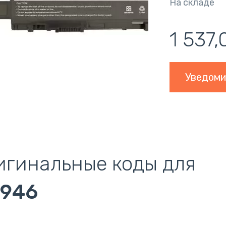
На складе
1 537
Уведоми
игинальные коды для
946