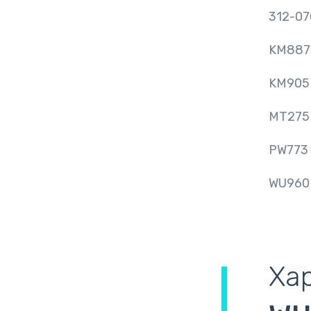
312-07
KM887
KM905
MT275
PW773
WU960
Ха