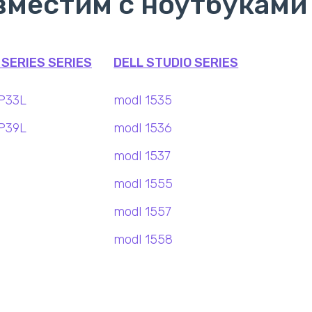
вместим с ноутбуками
 SERIES SERIES
DELL STUDIO SERIES
P33L
modl 1535
P39L
modl 1536
modl 1537
modl 1555
modl 1557
modl 1558