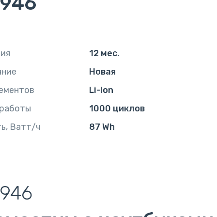
946
тия
12 мес.
яние
Новая
ементов
Li-Ion
 работы
1000 циклов
ь, Ватт/ч
87 Wh
946