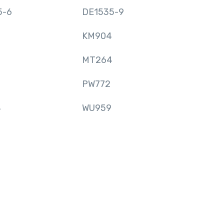
5-6
DE1535-9
KM904
MT264
PW772
4
WU959