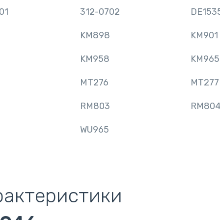
01
312-0702
DE153
KM898
KM901
KM958
KM965
MT276
MT277
RM803
RM80
WU965
рактеристики