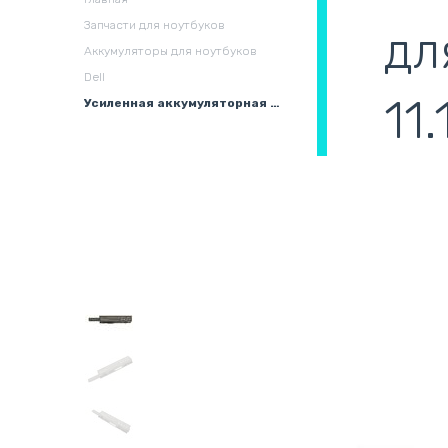
охлаждения в сборе
(
Запчасти для ноутбуков
дл
Аккумуляторы для ноутбуков
Dell
11
Усиленная аккумуляторная батарея для ноутбука Dell WU946 Studio 1555 11.1V Black 7800mAh OEM