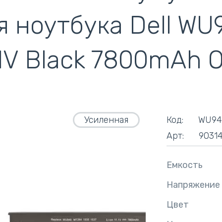
кулеры)
я ноутбука Dell WU
.1V Black 7800mAh 
Усиленная
Код:
WU94
Арт:
9031
Емкость
Напряжение
Цвет