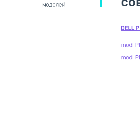
со
моделей
DELL P
modl P
modl P