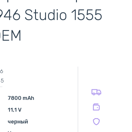
946 Studio 1555
OEM
самовывоз
адресная доставка курьером
наличный расчёт
самовывоз из новой почты
6
безналичный расчёт
оплата картой
45
оплата при получении
на все батареи 12 мес
на оригинальные блоки питания 12 мес.
7800 mAh
на совместимые блоки питания 12 мес.
11,1 V
черный