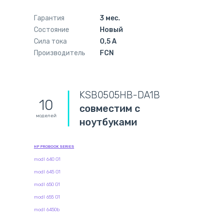
Гарантия
3 мес.
Состояние
Новый
Сила тока
0,5 А
Производитель
FCN
KSB0505HB-DA1B
10
совместим с
моделей
ноутбуками
HP PROBOOK SERIES
modl 640 G1
modl 645 G1
modl 650 G1
modl 655 G1
modl 6450b