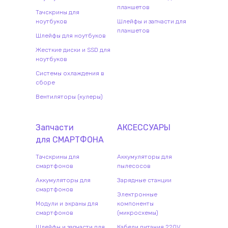
планшетов
Тачскрины для
ноутбуков
Шлейфы и запчасти для
планшетов
Шлейфы для ноутбуков
Жесткие диски и SSD для
ноутбуков
Системы охлаждения в
сборе
Вентиляторы (кулеры)
Запчасти
АКСЕССУАРЫ
для
СМАРТФОН
А
Тачскрины для
Аккумуляторы для
смартфонов
пылесосов
Аккумуляторы для
Зарядные станции
смартфонов
Электронные
Модули и экраны для
компоненты
смартфонов
(микросхемы)
Шлейфы и запчасти для
Кабели питания 220V