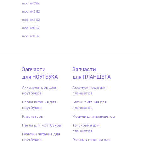
modl 6455b
modl 640 G2
modl 645 G2
modl 650 G2
modl 655 G2
Запчасти
Запчасти
для
НОУТБУК
А
для
ПЛАНШЕТ
А
Аккумуляторы для
Аккумуляторы для
ноутбуков
планшетов
Блоки питания для
Блоки питания для
ноутбуков
планшетов
Клавиатуры
Модули для планшетов
Петли для ноутбуков
Тачскрины для
планшетов
Разъемы питания для
ноутбуков
Разъемы питания для