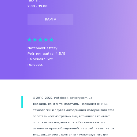
Пн.-Пт.
9:00 - 19:00
КАРТА
NotebookBattery
.
Рейтинг сайта:
4.5
/
5
на основе
522
голосов.
© 2010-2022. notebook-battery.com.ua
Все виды контента: логотипы, названия ТМ и ТЗ,
технологии и другая информация, которая является
собственностью третьих лиц, в том числе контент
торговых знаков, является собственностью их
законных правообладателей. Наш сайт не является
владельцем этого контента и использует его для