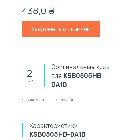
438,0
₴
Уведомить о наличии
Оригинальные коды
2
для
KSB0505HB-
кода
DA1B
6033B0034401
738685-001
Характеристики
KSB0505HB-DA1B