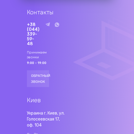
Контакты
+38
(044)
339-
59-
48
Принимаем
звонки
9:00 - 19:00
ОБРАТНЫЙ
ЗВОНОК
Киев
Украина г. Киев, ул.
Голосеевская 17,
оф. 104