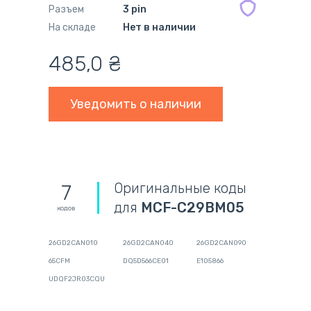
Разъем
3 pin
На складе
Нет в наличии
485,0
₴
Уведомить о наличии
Оригинальные коды
7
для
MCF-C29BM05
кодов
26GD2CAN010
26GD2CAN040
26GD2CAN090
65CFM
DQ5D566CE01
E105866
UDQF2JR03CQU