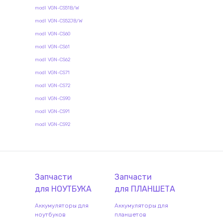
modl VGN-CS51B/W
modl VGN-CS52JB/W
modl VGN-CS60
modl VGN-CS61
modl VGN-CS62
modl VGN-CS71
modl VGN-CS72
modl VGN-CS90
modl VGN-CS91
modl VGN-CS92
Запчасти
Запчасти
для
НОУТБУК
А
для
ПЛАНШЕТ
А
Аккумуляторы для
Аккумуляторы для
ноутбуков
планшетов