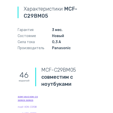
Характеристики
MCF-
C29BM05
Гарантия
3 мес.
Состояние
Новый
Сила тока
0,3 А
Производитель
Panasonic
MCF-C29BM05
46
совместим с
моделей
ноутбуками
SONY VAIO VGN-CS
SERIES SERIES
modl VGN-CS108