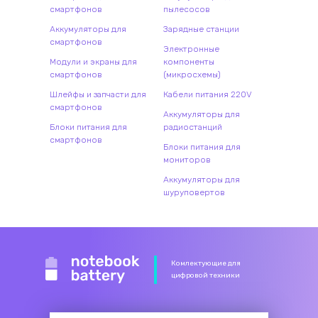
смартфонов
пылесосов
Аккумуляторы для
Зарядные станции
смартфонов
Электронные
Модули и экраны для
компоненты
смартфонов
(микросхемы)
Шлейфы и запчасти для
Кабели питания 220V
смартфонов
Аккумуляторы для
Блоки питания для
радиостанций
смартфонов
Блоки питания для
мониторов
Аккумуляторы для
шуруповертов
Комлектующие для
цифровой техники