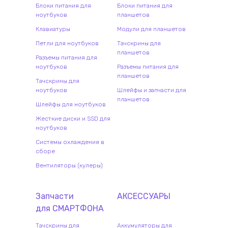
Блоки питания для
Блоки питания для
ноутбуков
планшетов
Клавиатуры
Модули для планшетов
Петли для ноутбуков
Тачскрины для
планшетов
Разъемы питания для
ноутбуков
Разъемы питания для
планшетов
Тачскрины для
ноутбуков
Шлейфы и запчасти для
планшетов
Шлейфы для ноутбуков
Жесткие диски и SSD для
ноутбуков
Системы охлаждения в
сборе
Вентиляторы (кулеры)
Запчасти
АКСЕССУАРЫ
для
СМАРТФОН
А
Тачскрины для
Аккумуляторы для