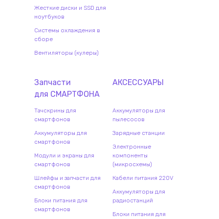
Жесткие диски и SSD для
ноутбуков
Системы охлаждения в
сборе
Вентиляторы (кулеры)
Запчасти
АКСЕССУАРЫ
для
СМАРТФОН
А
Тачскрины для
Аккумуляторы для
смартфонов
пылесосов
Аккумуляторы для
Зарядные станции
смартфонов
Электронные
Модули и экраны для
компоненты
смартфонов
(микросхемы)
Шлейфы и запчасти для
Кабели питания 220V
смартфонов
Аккумуляторы для
Блоки питания для
радиостанций
смартфонов
Блоки питания для