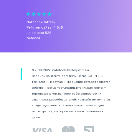
NotebookBattery
.
Рейтинг сайта:
4.5
/
5
на основе
522
голосов.
© 2010-2022. notebook-battery.com.ua
Все виды контента: логотипы, названия ТМ и ТЗ,
технологии и другая информация, которая является
собственностью третьих лиц, в том числе контент
торговых знаков, является собственностью их
законных правообладателей. Наш сайт не является
владельцем этого контента и использует его для
иллюстрации, и в справочно-ознакомительных
целях.