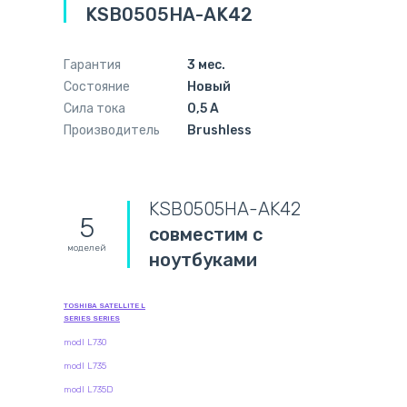
KSB0505HA-AK42
Гарантия
3 мес.
Состояние
Новый
Сила тока
0,5 А
Производитель
Brushless
KSB0505HA-AK42
5
совместим с
моделей
ноутбуками
TOSHIBA SATELLITE L
SERIES SERIES
modl L730
modl L735
modl L735D