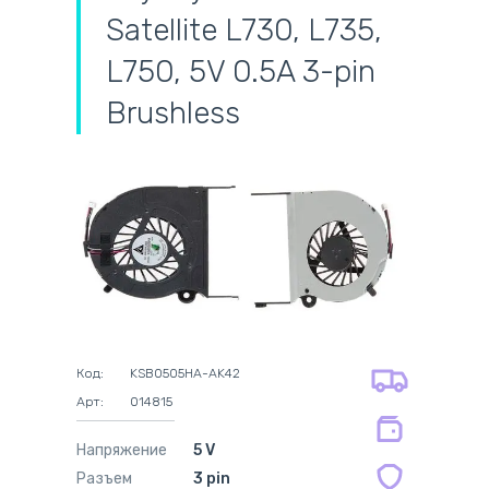
Satellite L730, L735,
L750, 5V 0.5A 3-pin
Brushless
самовывоз
адресная доставка курьером
наличный расчёт
самовывоз из новой почты
безналичный расчёт
на все батареи 12 мес
оплата картой
на оригинальные блоки питания 12
оплата при получении
мес.
Код:
KSB0505HA-AK42
на совместимые блоки питания 12
Арт:
014815
мес.
Напряжение
5 V
Разъем
3 pin