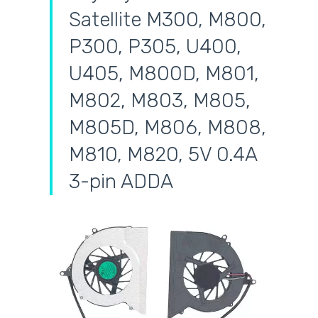
Satellite M300, M800,
P300, P305, U400,
U405, M800D, M801,
M802, M803, M805,
M805D, M806, M808,
M810, M820, 5V 0.4A
3-pin ADDA
самовывоз
адресная доставка курьером
наличный расчёт