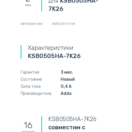
для
KSB0505HA-
кода
7K26
AB7005HX-EB3
B3372.13.V1.F.GN
Характеристики
KSB0505HA-7K26
Гарантия
3 мес.
Состояние
Новый
Сила тока
0,4 А
Производитель
Adda
KSB0505HA-7K26
16
совместим с
моделей