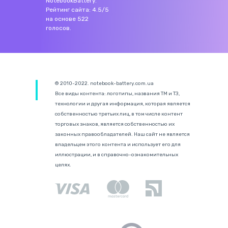
NotebookBattery
.
Рейтинг сайта:
4.5
/
5
на основе
522
голосов.
© 2010-2022. notebook-battery.com.ua
Все виды контента: логотипы, названия ТМ и ТЗ,
технологии и другая информация, которая является
собственностью третьих лиц, в том числе контент
торговых знаков, является собственностью их
законных правообладателей. Наш сайт не является
владельцем этого контента и использует его для
иллюстрации, и в справочно-ознакомительных
целях.