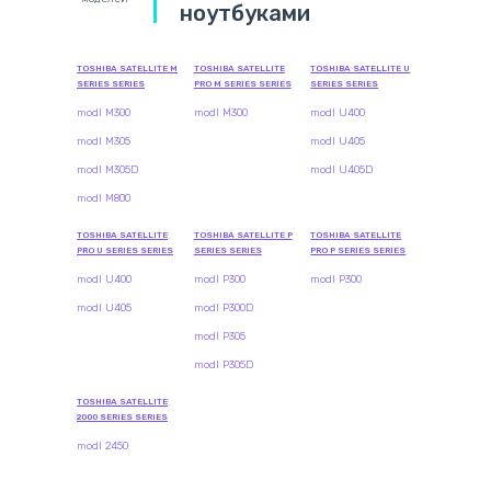
ноутбуками
TOSHIBA SATELLITE M
TOSHIBA SATELLITE
TOSHIBA SATELLITE U
SERIES SERIES
PRO M SERIES SERIES
SERIES SERIES
modl M300
modl M300
modl U400
modl M305
modl U405
modl M305D
modl U405D
modl M800
TOSHIBA SATELLITE
TOSHIBA SATELLITE P
TOSHIBA SATELLITE
PRO U SERIES SERIES
SERIES SERIES
PRO P SERIES SERIES
modl U400
modl P300
modl P300
modl U405
modl P300D
modl P305
modl P305D
TOSHIBA SATELLITE
2000 SERIES SERIES
modl 2450