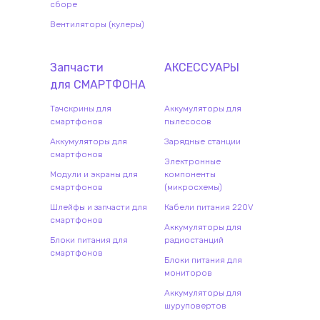
сборе
Вентиляторы (кулеры)
Запчасти
АКСЕССУАРЫ
для
СМАРТФОН
А
Тачскрины для
Аккумуляторы для
смартфонов
пылесосов
Аккумуляторы для
Зарядные станции
смартфонов
Электронные
Модули и экраны для
компоненты
смартфонов
(микросхемы)
Шлейфы и запчасти для
Кабели питания 220V
смартфонов
Аккумуляторы для
Блоки питания для
радиостанций
смартфонов
Блоки питания для
мониторов
Аккумуляторы для
шуруповертов