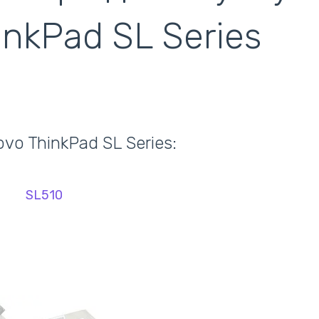
кулеры)
inkPad SL Series
o ThinkPad SL Series:
SL510