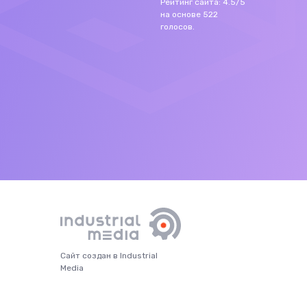
Рейтинг сайта:
4.5
/
5
на основе
522
голосов.
Сайт создан в Industrial
Media