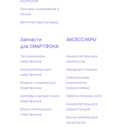
ноутбуков
Системы охлаждения в
сборе
Вентиляторы (кулеры)
Запчасти
АКСЕССУАРЫ
для
СМАРТФОН
А
Тачскрины для
Аккумуляторы для
смартфонов
пылесосов
Аккумуляторы для
Зарядные станции
смартфонов
Электронные
Модули и экраны для
компоненты
смартфонов
(микросхемы)
Шлейфы и запчасти для
Кабели питания 220V
смартфонов
Аккумуляторы для
Блоки питания для
радиостанций
смартфонов
Блоки питания для
мониторов