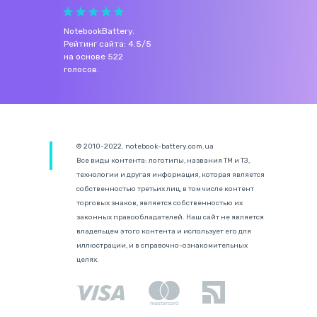
NotebookBattery
.
Рейтинг сайта:
4.5
/
5
на основе
522
голосов.
© 2010-2022. notebook-battery.com.ua
Все виды контента: логотипы, названия ТМ и ТЗ,
технологии и другая информация, которая является
собственностью третьих лиц, в том числе контент
торговых знаков, является собственностью их
законных правообладателей. Наш сайт не является
владельцем этого контента и использует его для
иллюстрации, и в справочно-ознакомительных
целях.