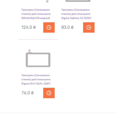
Тачскрин (Сенсорное
Тачскрин (Сенсорное
стекло) для планшета
стекло) для планшета
DNS AirTab E76 черный
Digma Optima 7.6, IDJD7,
Optima 7.11, DNS Airtab E76
126,0
₴
черный
83,0
₴
Тачскрин (Сенсорное
стекло) для планшета
Digma iDs7, iDj7n, iDjD7,
Digma Optima 7.1, Mystery
MID-721, SUPRA M720,
76,0
₴
SOUICIN S18, ENOT E102,
DNS AirTab E76 JU-Z7Z118
черный