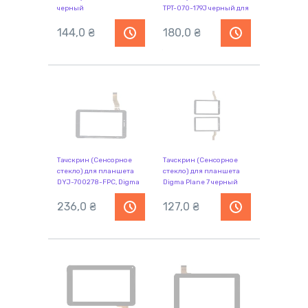
черный
TPT-070-179J черный для
Sok Fong S18, Digma iDj7,
144,0
₴
Digma Optima 7.1, IconBit
180,0
₴
NETTAB SKY III. Шлейф:
TPT-070-179J
Тачскрин (Сенсорное
Тачскрин (Сенсорное
стекло) для планшета
стекло) для планшета
DYJ-700278-FPC, Digma
Digma Plane 7 черный
Optima 7.0 3G, Optima 7.0
3G черный
236,0
₴
127,0
₴